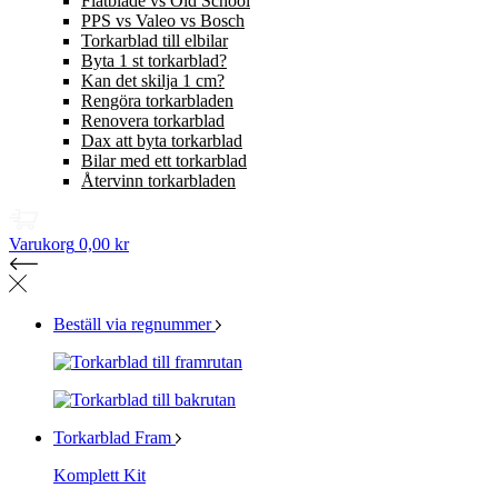
Flatblade vs Old School
PPS vs Valeo vs Bosch
Torkarblad till elbilar
Byta 1 st torkarblad?
Kan det skilja 1 cm?
Rengöra torkarbladen
Renovera torkarblad
Dax att byta torkarblad
Bilar med ett torkarblad
Återvinn torkarbladen
Varukorg
0,00 kr
Beställ via regnummer
Torkarblad Fram
Komplett Kit