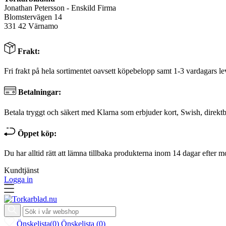
Jonathan Petersson - Enskild Firma
Blomstervägen 14
331 42 Värnamo
Frakt:
Fri frakt på hela sortimentet oavsett köpebelopp samt 1-3 vardagars le
Betalningar:
Betala tryggt och säkert med Klarna som erbjuder kort, Swish, direktb
Öppet köp:
Du har alltid rätt att lämna tillbaka produkterna inom 14 dagar efter m
Kundtjänst
Logga in
Önskelista
(
0
)
Önskelista
(
0
)