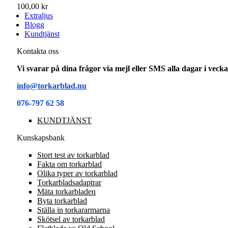
100,00 kr
Extraljus
Blogg
Kundtjänst
Kontakta oss
Vi svarar på dina frågor via mejl eller SMS alla dagar i vec
info@torkarblad.nu
076-797 62 58
KUNDTJÄNST
Kunskapsbank
Stort test av torkarblad
Fakta om torkarblad
Olika typer av torkarblad
Torkarbladsadaptrar
Mäta torkarbladen
Byta torkarblad
Ställa in torkararmarna
Skötsel av torkarblad