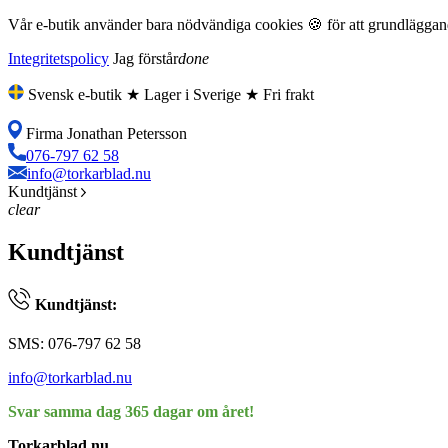
Vår e-butik använder bara nödvändiga cookies 🍪 för att grundläggande
Integritetspolicy
Jag förstår
done
Svensk e-butik ★ Lager i Sverige ★ Fri frakt
Firma Jonathan Petersson
076-797 62 58
info@torkarblad.nu
Kundtjänst
clear
Kundtjänst
Kundtjänst:
SMS: 076-797 62 58
info@torkarblad.nu
Svar samma dag 365 dagar om året!
Torkarblad.nu