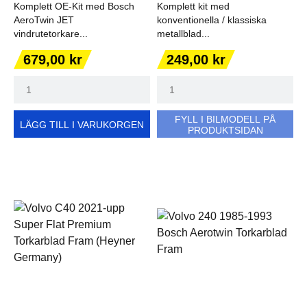
Komplett OE-Kit med Bosch
Komplett kit med
AeroTwin JET
konventionella / klassiska
vindrutetorkare...
metallblad...
Pris
Pris
679,00 kr
249,00 kr
FYLL I BILMODELL PÅ
LÄGG TILL I VARUKORGEN
PRODUKTSIDAN