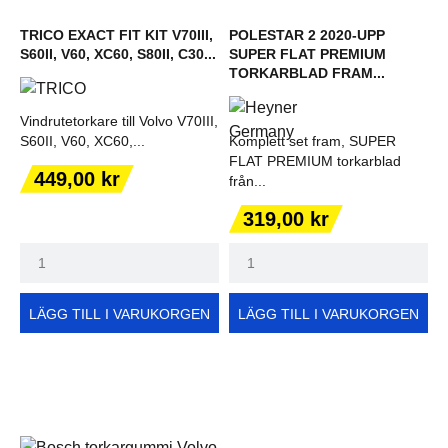
TRICO EXACT FIT KIT V70III,
POLESTAR 2 2020-UPP
S60II, V60, XC60, S80II, C30...
SUPER FLAT PREMIUM
TORKARBLAD FRAM...
Vindrutetorkare till Volvo V70III,
S60II, V60, XC60,...
Komplett set fram, SUPER
FLAT PREMIUM torkarblad
Pris
449,00 kr
från...
Pris
319,00 kr
LÄGG TILL I VARUKORGEN
LÄGG TILL I VARUKORGEN