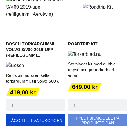
BOSCH TORKARGUMMI
ROADTRIP KIT
VOLVO S/V60 2019-UPP
(REFILLGUMMI,...
Storslaget kit med dubbla
uppsättningar torkarblad
Refillgummi, även kallat
samt...
torkargummi, till Volvo S60 /...
Pris
649,00 kr
Pris
419,00 kr
FYLL I BILMODELL PÅ
LÄGG TILL I VARUKORGEN
PRODUKTSIDAN