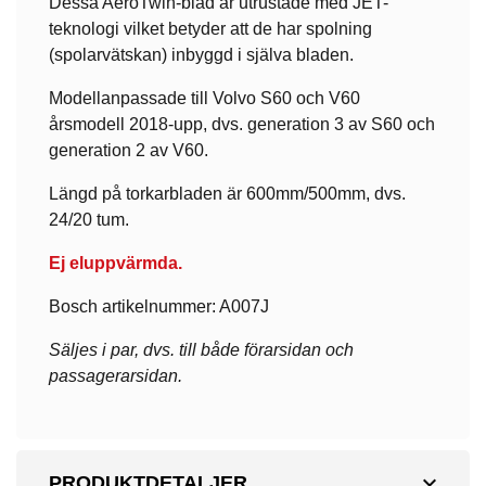
Dessa AeroTwin-blad är utrustade med JET-
teknologi vilket betyder att de har spolning
(spolarvätskan) inbyggd i själva bladen.
Modellanpassade till Volvo S60 och V60
årsmodell 2018-upp, dvs. generation 3 av S60 och
generation 2 av V60.
Längd på torkarbladen är 600mm/500mm, dvs.
24/20 tum.
Ej eluppvärmda.
Bosch artikelnummer: A007J
Säljes i par, dvs. till både förarsidan och
passagerarsidan.
expand_more
PRODUKTDETALJER