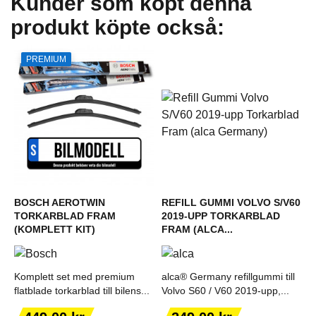
Kunder som köpt denna
produkt köpte också:
PREMIUM
BOSCH AEROTWIN
REFILL GUMMI VOLVO S/V60
TORKARBLAD FRAM
2019-UPP TORKARBLAD
(KOMPLETT KIT)
FRAM (ALCA...
Komplett set med premium
alca® Germany refillgummi till
flatblade torkarblad till bilens...
Volvo S60 / V60 2019-upp,...
Pris
Pris