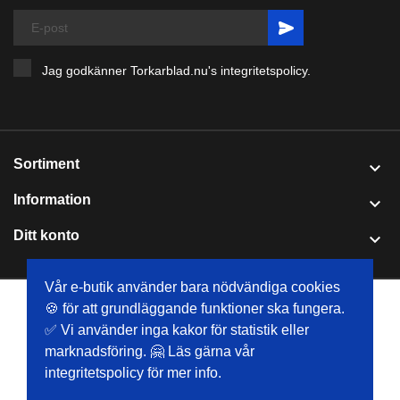
Jag godkänner Torkarblad.nu's
integritetspolicy
.
Sortiment

Information

Ditt konto

Vår e-butik använder bara nödvändiga cookies
🍪 för att grundläggande funktioner ska fungera.
© 2026 Torkarblad.nu - Försäljning av torkarblad online | E-
✅ Vi använder inga kakor för statistik eller
handelsprogramvara via PrestaShop™
marknadsföring. 🤗 Läs gärna vår
integritetspolicy för mer info.