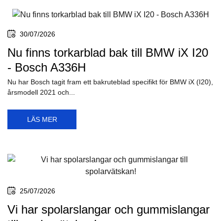
30/07/2026
Nu finns torkarblad bak till BMW iX I20
- Bosch A336H
Nu har Bosch tagit fram ett bakruteblad specifikt för BMW iX (I20),
årsmodell 2021 och...
LÄS MER
25/07/2026
Vi har spolarslangar och gummislangar