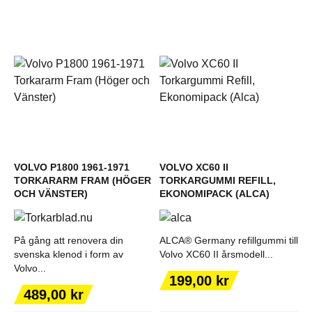
VOLVO P1800 1961-1971
VOLVO XC60 II
TORKARARM FRAM (HÖGER
TORKARGUMMI REFILL,
OCH VÄNSTER)
EKONOMIPACK (ALCA)
På gång att renovera din
ALCA® Germany refillgummi till
svenska klenod i form av
Volvo XC60 II årsmodell...
Volvo...
Pris
199,00 kr
Pris
489,00 kr