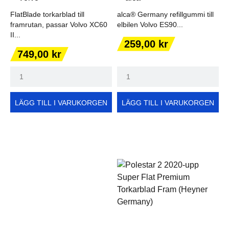
FlatBlade torkarblad till
alca® Germany refillgummi till
framrutan, passar Volvo XC60
elbilen Volvo ES90...
II...
Pris
259,00 kr
Pris
749,00 kr
LÄGG TILL I VARUKORGEN
LÄGG TILL I VARUKORGEN