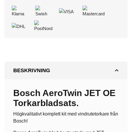
expand_less
BESKRIVNING
Bosch AeroTwin JET OE
Torkarbladsats.
Högkvalitativt komplett kit med vindrutetorkare från
Bosch!