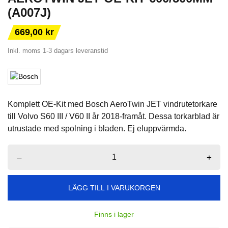
(A007J)
669,00 kr
Inkl. moms
1-3 dagars leveranstid
Komplett OE-Kit med Bosch AeroTwin JET vindrutetorkare
till Volvo S60 III / V60 II år 2018-framåt. Dessa torkarblad är
utrustade med spolning i bladen. Ej eluppvärmda.
–
+
LÄGG TILL I VARUKORGEN
Finns i lager