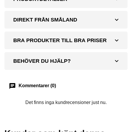
expand_more
DIREKT FRÅN SMÅLAND
expand_more
BRA PRODUKTER TILL BRA PRISER
expand_more
BEHÖVER DU HJÄLP?
chat
Kommentarer (0)
Det finns inga kundrecensioner just nu.