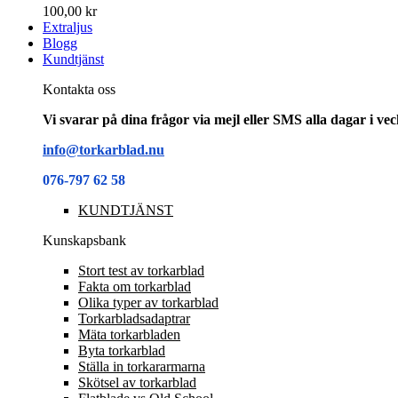
100,00 kr
Extraljus
Blogg
Kundtjänst
Kontakta oss
Vi svarar på dina frågor via mejl eller SMS alla dagar i v
info@torkarblad.nu
076-797 62 58
KUNDTJÄNST
Kunskapsbank
Stort test av torkarblad
Fakta om torkarblad
Olika typer av torkarblad
Torkarbladsadaptrar
Mäta torkarbladen
Byta torkarblad
Ställa in torkararmarna
Skötsel av torkarblad