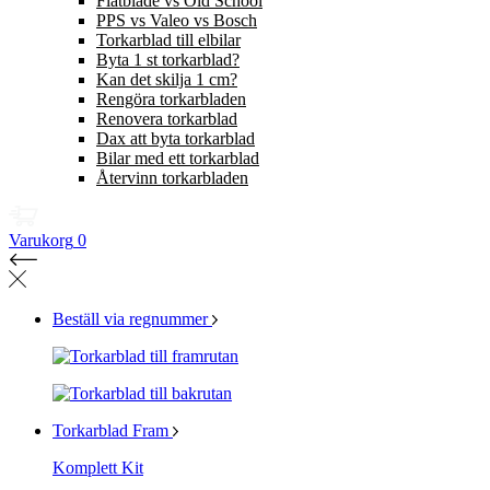
Flatblade vs Old School
PPS vs Valeo vs Bosch
Torkarblad till elbilar
Byta 1 st torkarblad?
Kan det skilja 1 cm?
Rengöra torkarbladen
Renovera torkarblad
Dax att byta torkarblad
Bilar med ett torkarblad
Återvinn torkarbladen
Varukorg
0
Beställ via regnummer
Torkarblad Fram
Komplett Kit