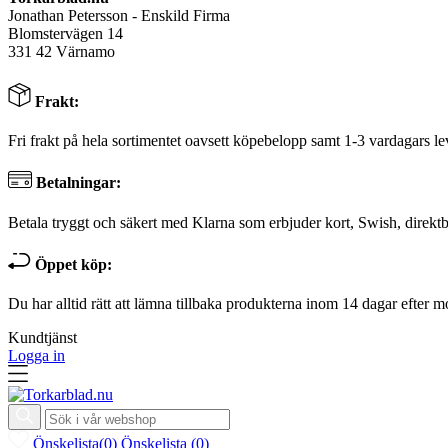
Jonathan Petersson - Enskild Firma
Blomstervägen 14
331 42 Värnamo
Frakt:
Fri frakt på hela sortimentet oavsett köpebelopp samt 1-3 vardagars le
Betalningar:
Betala tryggt och säkert med Klarna som erbjuder kort, Swish, direktb
Öppet köp:
Du har alltid rätt att lämna tillbaka produkterna inom 14 dagar efter m
Kundtjänst
Logga in
Önskelista
(
0
)
Önskelista
(
0
)