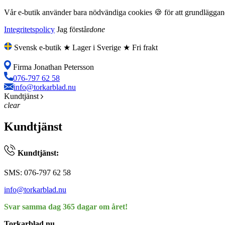
Vår e-butik använder bara nödvändiga cookies 🍪 för att grundläggande
Integritetspolicy
Jag förstår
done
Svensk e-butik ★ Lager i Sverige ★ Fri frakt
Firma Jonathan Petersson
076-797 62 58
info@torkarblad.nu
Kundtjänst
clear
Kundtjänst
Kundtjänst:
SMS: 076-797 62 58
info@torkarblad.nu
Svar samma dag 365 dagar om året!
Torkarblad.nu