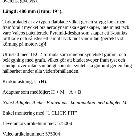
överens, givetvis).
Längd: 480 mm (i tum: 19").
Torkarbladet är av typen flatblade vilket ger en snygg look men
framförallt mycket bra aerodynamiska egenskaper, inte minst tack
vare Valeos patenterade Pyramid-design som skapar ett 3-punkts
luftflöde och således ett jämnt tryck mot vindrutan (perfekt vid
körning på motorväg)!
Utrustad med TEC2-formula som innebär syntetiskt gummi och
beläggning med grafit, vilket gör att bladet sveper fram tyst och
smidigt över rutan samtidigt som det syntetiska gummit ger en lång
hållbarhet under alla väderförhållanden.
Krokinfästning, U (H).
Adaptrar som medföljer: H + M + A + B
Notis! Adapter A eller B används i kombination med adapter M.
Enkel montering med "1 CLICK FIT".
Leverantörs artikelnummer: 575004
Valeo artikelnummer: 575004