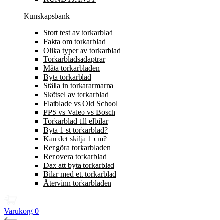
Kunskapsbank
Stort test av torkarblad
Fakta om torkarblad
Olika typer av torkarblad
Torkarbladsadaptrar
Mäta torkarbladen
Byta torkarblad
Ställa in torkararmarna
Skötsel av torkarblad
Flatblade vs Old School
PPS vs Valeo vs Bosch
Torkarblad till elbilar
Byta 1 st torkarblad?
Kan det skilja 1 cm?
Rengöra torkarbladen
Renovera torkarblad
Dax att byta torkarblad
Bilar med ett torkarblad
Återvinn torkarbladen
Varukorg
0