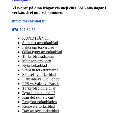
Vi svarar på dina frågor via mejl eller SMS alla dagar i
veckan, året om. Välkommen.
info@torkarblad.nu
076-797 62 58
KUNDTJÄNST
Stort test av torkarblad
Fakta om torkarblad
Olika typer av torkarblad
Torkarbladsadaptrar
Mäta torkarbladen
Byta torkarblad
Ställa in torkararmarna
Skötsel av torkarblad
Flatblade vs Old School
PPS vs Valeo vs Bosch
Torkarblad till elbilar
Byta 1 st torkarblad?
Kan det skilja 1 cm?
Rengöra torkarbladen
Renovera torkarblad
Dax att byta torkarblad