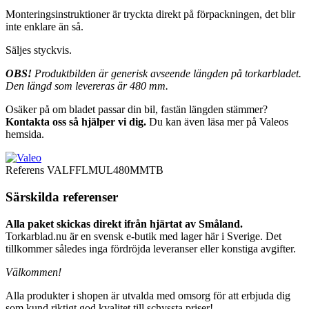
Monteringsinstruktioner är tryckta direkt på förpackningen, det blir
inte enklare än så.
Säljes styckvis.
OBS!
Produktbilden är generisk avseende längden på torkarbladet.
Den längd som levereras är 480 mm.
Osäker på om bladet passar din bil, fastän längden stämmer?
Kontakta oss så hjälper vi dig.
Du kan även läsa mer på Valeos
hemsida.
Referens
VALFFLMUL480MMTB
Särskilda referenser
Alla paket skickas direkt ifrån hjärtat av Småland.
Torkarblad.nu är en svensk e-butik med lager här i Sverige. Det
tillkommer således inga fördröjda leveranser eller konstiga avgifter.
Välkommen!
Alla produkter i shopen är utvalda med omsorg för att erbjuda dig
som kund riktigt god kvalitet till schyssta priser!