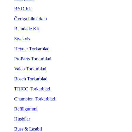
BYD Kit
Övriga bilmärken
Blandade Kit
Styckvis
Heyner Torkarblad
ProParts Torkarblad
Valeo Torkarblad
Bosch Torkarblad
TRICO Torkarblad
Champion Torkarblad
Refillgummi
Husbilar
Buss & Lastbil