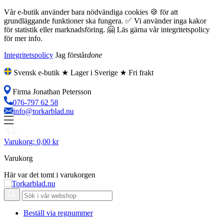
Vår e-butik använder bara nödvändiga cookies 🍪 för att
grundläggande funktioner ska fungera. ✅ Vi använder inga kakor
för statistik eller marknadsföring. 🤗 Läs gärna vår integritetspolicy
för mer info.
Integritetspolicy
Jag förstår
done
Svensk e-butik ★ Lager i Sverige ★ Fri frakt
Firma Jonathan Petersson
076-797 62 58
info@torkarblad.nu
Varukorg:
0,00 kr
Varukorg
Här var det tomt i varukorgen
Beställ via regnummer