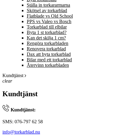
Ställa in torkararmarna
Skötsel av torkarblad
Flatblade vs Old School
PPS vs Valeo vs Bosch
Torkarblad till elbilar
Byta 1 st torkarblad?
Kan det skilja 1 cm?
Rengöra torkarbladen
Renovera torkarblad
Dax att byta torkarblad
Bilar med ett torkarblad
Återvinn torkarbladen
Kundtjänst
clear
Kundtjänst
Kundtjänst:
SMS: 076-797 62 58
info@torkarblad.nu