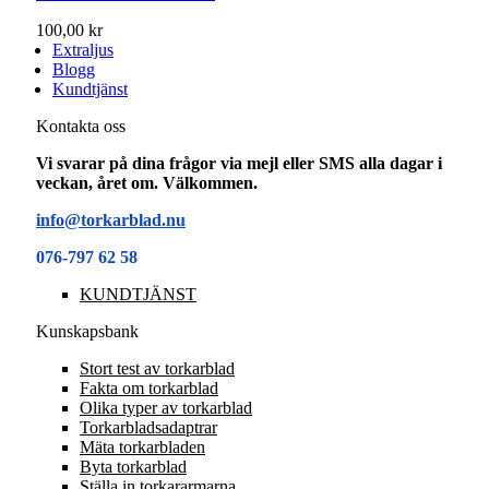
100,00 kr
Extraljus
Blogg
Kundtjänst
Kontakta oss
Vi svarar på dina frågor via mejl eller SMS alla dagar i
veckan, året om. Välkommen.
info@torkarblad.nu
076-797 62 58
KUNDTJÄNST
Kunskapsbank
Stort test av torkarblad
Fakta om torkarblad
Olika typer av torkarblad
Torkarbladsadaptrar
Mäta torkarbladen
Byta torkarblad
Ställa in torkararmarna