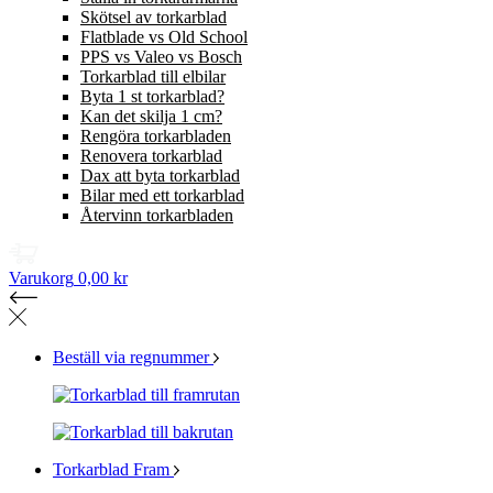
Skötsel av torkarblad
Flatblade vs Old School
PPS vs Valeo vs Bosch
Torkarblad till elbilar
Byta 1 st torkarblad?
Kan det skilja 1 cm?
Rengöra torkarbladen
Renovera torkarblad
Dax att byta torkarblad
Bilar med ett torkarblad
Återvinn torkarbladen
Varukorg
0,00 kr
Beställ via regnummer
Torkarblad Fram