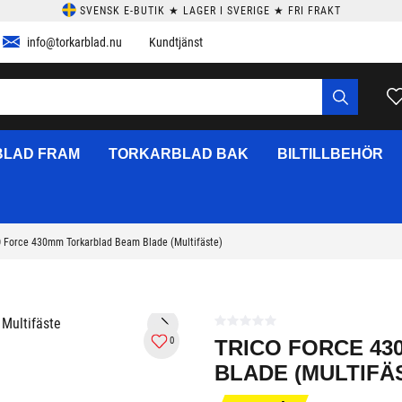
SVENSK E-BUTIK ★ LAGER I SVERIGE ★ FRI FRAKT
info@torkarblad.nu
Kundtjänst
LAD FRAM
TORKARBLAD BAK
BILTILLBEHÖR
 Force 430mm Torkarblad Beam Blade (Multifäste)
0
TRICO FORCE 4
BLADE (MULTIFÄ