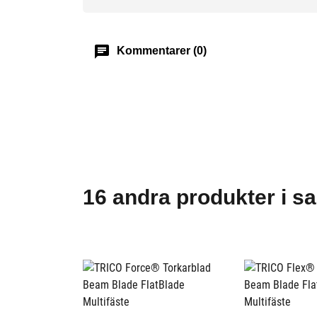
chat
Kommentarer (0)
16 andra produkter i s