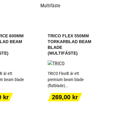
RCE 600MM
TRICO FLEX 550MM
LAD BEAM
TORKARBLAD BEAM
BLADE
STE)
(MULTIFÄSTE)
 är ett
TRICO Flex® är ett
um beam blade
premium beam blade
(flatblade)...
 TILL I
LÄGG TILL I
KORGEN
VARUKORGEN
Pris
0 kr
269,00 kr