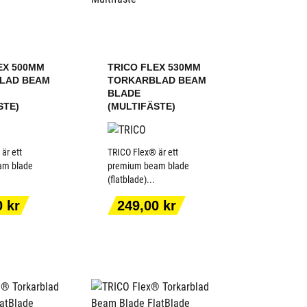
EX 500MM
TRICO FLEX 530MM
LAD BEAM
TORKARBLAD BEAM
BLADE
STE)
(MULTIFÄSTE)
är ett
TRICO Flex® är ett
am blade
premium beam blade
(flatblade)...
 TILL I
LÄGG TILL I
KORGEN
VARUKORGEN
Pris
0 kr
249,00 kr