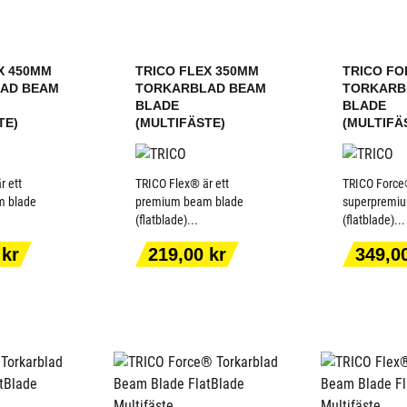
X 450MM
TRICO FLEX 350MM
TRICO FO
AD BEAM
TORKARBLAD BEAM
TORKARB
BLADE
BLADE
TE)
(MULTIFÄSTE)
(MULTIFÄ
r ett
TRICO Flex® är ett
TRICO Force®
m blade
premium beam blade
superpremi
(flatblade)...
(flatblade)...
ILL I
LÄGG TILL I
LÄGG
ORGEN
VARUKORGEN
VARU
Pris
Pris
 kr
219,00 kr
349,0