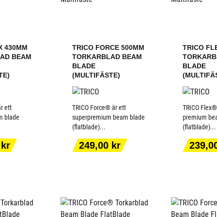
X 430MM
TRICO FORCE 500MM
TRICO FL
AD BEAM
TORKARBLAD BEAM
TORKARB
BLADE
BLADE
TE)
(MULTIFÄSTE)
(MULTIFÄ
r ett
TRICO Force® är ett
TRICO Flex® 
m blade
superpremium beam blade
premium be
(flatblade)...
(flatblade)...
ILL I
LÄGG TILL I
LÄGG
ORGEN
VARUKORGEN
VARU
Pris
Pris
 kr
249,00 kr
239,0