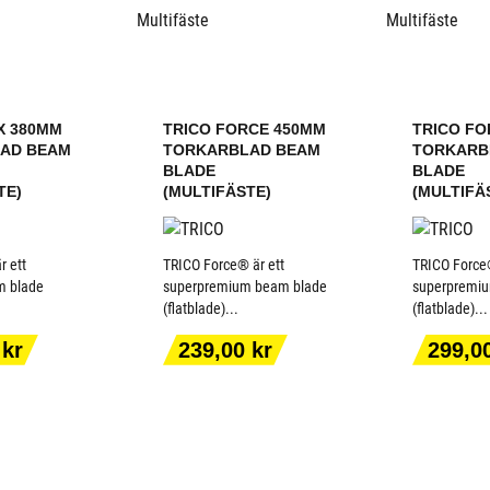
X 380MM
TRICO FORCE 450MM
TRICO FO
AD BEAM
TORKARBLAD BEAM
TORKARB
BLADE
BLADE
TE)
(MULTIFÄSTE)
(MULTIFÄ
r ett
TRICO Force® är ett
TRICO Force®
m blade
superpremium beam blade
superpremi
(flatblade)...
(flatblade)...
ILL I
LÄGG TILL I
LÄGG
ORGEN
VARUKORGEN
VARU
Pris
Pris
 kr
239,00 kr
299,0