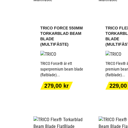
TRICO FORCE 550MM
TRICO FLE
TORKARBLAD BEAM
TORKARBL
BLADE
BLADE
(MULTIFÄSTE)
(MULTIFÄS
TRICO Force® är ett
TRICO Flex® ä
superpremium beam blade
premium bea
(flatblade)...
(flatblade)...
LÄGG TILL I
LÄGG T
VARUKORGEN
VARUK
Pris
Pris
279,00 kr
229,00