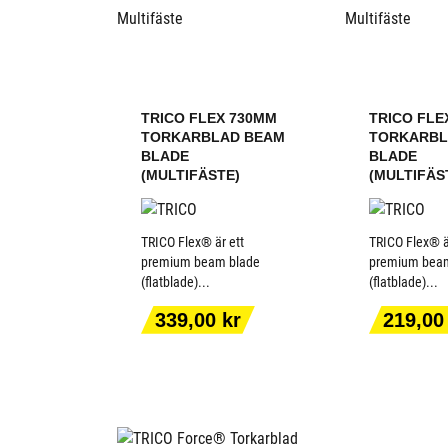
TRICO FLEX 730MM
TRICO FLE
TORKARBLAD BEAM
TORKARBL
BLADE
BLADE
(MULTIFÄSTE)
(MULTIFÄS
TRICO Flex® är ett
TRICO Flex® ä
premium beam blade
premium bea
(flatblade)...
(flatblade)...
LÄGG TILL I
LÄGG T
VARUKORGEN
VARUK
Pris
Pris
339,00 kr
219,00