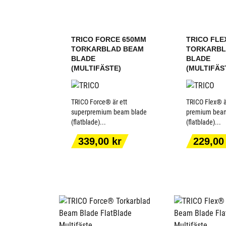
TRICO FORCE 650MM
TRICO FLE
TORKARBLAD BEAM
TORKARBL
BLADE
BLADE
(MULTIFÄSTE)
(MULTIFÄS
TRICO Force® är ett
TRICO Flex® ä
superpremium beam blade
premium bea
(flatblade)...
(flatblade)...
LÄGG TILL I
LÄGG T
VARUKORGEN
VARUK
Pris
Pris
339,00 kr
229,00