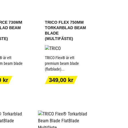
RCE 730MM
TRICO FLEX 750MM
LAD BEAM
TORKARBLAD BEAM
BLADE
STE)
(MULTIFÄSTE)
 är ett
TRICO Flex® är ett
um beam blade
premium beam blade
(flatblade)...
 TILL I
LÄGG TILL I
KORGEN
VARUKORGEN
Pris
0 kr
349,00 kr