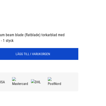
um beam blade (flatblade) torkarblad med
- 1 styck
LÄGG TILL I VARUKORGEN