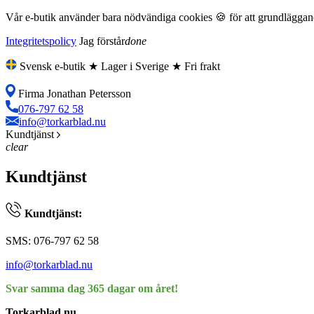
Vår e-butik använder bara nödvändiga cookies 🍪 för att grundläggande
Integritetspolicy
Jag förstår
done
Svensk e-butik ★ Lager i Sverige ★ Fri frakt
Firma Jonathan Petersson
076-797 62 58
info@torkarblad.nu
Kundtjänst
clear
Kundtjänst
Kundtjänst:
SMS: 076-797 62 58
info@torkarblad.nu
Svar samma dag 365 dagar om året!
Torkarblad.nu