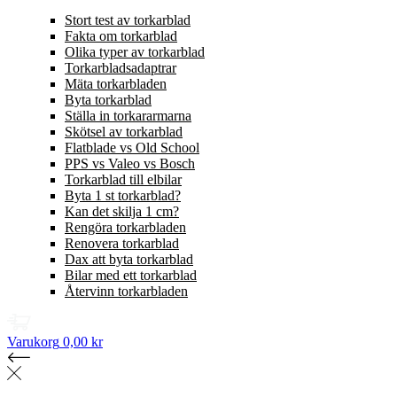
Stort test av torkarblad
Fakta om torkarblad
Olika typer av torkarblad
Torkarbladsadaptrar
Mäta torkarbladen
Byta torkarblad
Ställa in torkararmarna
Skötsel av torkarblad
Flatblade vs Old School
PPS vs Valeo vs Bosch
Torkarblad till elbilar
Byta 1 st torkarblad?
Kan det skilja 1 cm?
Rengöra torkarbladen
Renovera torkarblad
Dax att byta torkarblad
Bilar med ett torkarblad
Återvinn torkarbladen
Varukorg
0,00 kr