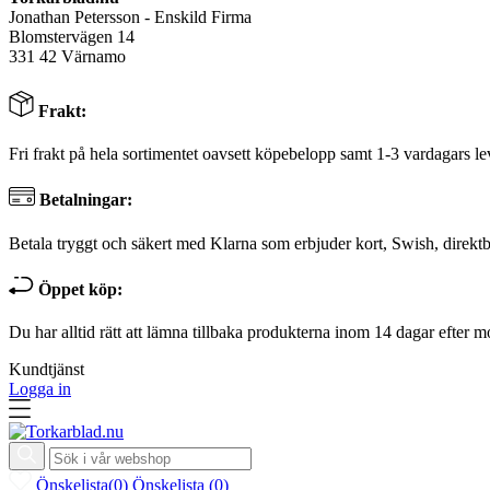
Jonathan Petersson - Enskild Firma
Blomstervägen 14
331 42 Värnamo
Frakt:
Fri frakt på hela sortimentet oavsett köpebelopp samt 1-3 vardagars le
Betalningar:
Betala tryggt och säkert med Klarna som erbjuder kort, Swish, direktb
Öppet köp:
Du har alltid rätt att lämna tillbaka produkterna inom 14 dagar efter m
Kundtjänst
Logga in
Önskelista
(
0
)
Önskelista
(
0
)