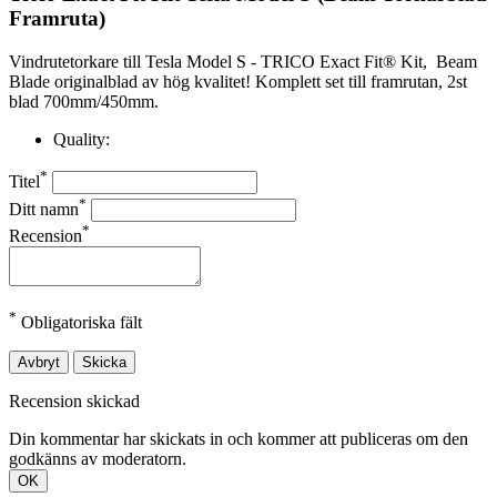
Framruta)
Vindrutetorkare till Tesla Model S - TRICO Exact Fit® Kit, Beam
Blade originalblad av hög kvalitet! Komplett set till framrutan, 2st
blad 700mm/450mm.
Quality:
*
Titel
*
Ditt namn
*
Recension
*
Obligatoriska fält
Avbryt
Skicka
Recension skickad
Din kommentar har skickats in och kommer att publiceras om den
godkänns av moderatorn.
OK