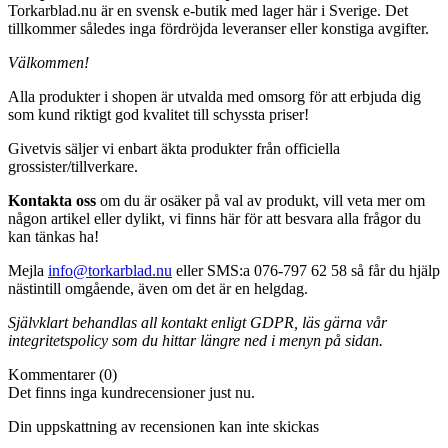
Torkarblad.nu är en svensk e-butik med lager här i Sverige. Det
tillkommer således inga fördröjda leveranser eller konstiga avgifter.
Välkommen!
Alla produkter i shopen är utvalda med omsorg för att erbjuda dig
som kund riktigt god kvalitet till schyssta priser!
Givetvis säljer vi enbart äkta produkter från officiella
grossister/tillverkare.
Kontakta oss
om du är osäker på val av produkt, vill veta mer om
någon artikel eller dylikt, vi finns här för att besvara alla frågor du
kan tänkas ha!
Mejla
info@torkarblad.nu
eller SMS:a 076-797 62 58 så får du hjälp
nästintill omgående, även om det är en helgdag.
Självklart behandlas all kontakt enligt GDPR, läs gärna vår
integritetspolicy som du hittar längre ned i menyn på sidan.
Kommentarer (0)
Det finns inga kundrecensioner just nu.
Din uppskattning av recensionen kan inte skickas