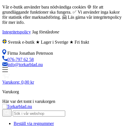
Vår e-butik använder bara nödvändiga cookies 🍪 för att
grundläggande funktioner ska fungera. ✅ Vi använder inga kakor
för statistik eller marknadsföring. 🤗 Läs gärna vår integritetspolicy
för mer info.
Integritetspolicy
Jag förstår
done
Svensk e-butik ★ Lager i Sverige ★ Fri frakt
Firma Jonathan Petersson
076-797 62 58
info@torkarblad.nu
Varukorg:
0,00 kr
Varukorg
Här var det tomt i varukorgen
Beställ via regnummer