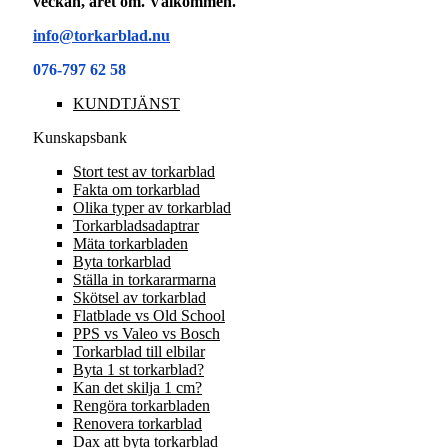
veckan, året om. Välkommen.
info@torkarblad.nu
076-797 62 58
KUNDTJÄNST
Kunskapsbank
Stort test av torkarblad
Fakta om torkarblad
Olika typer av torkarblad
Torkarbladsadaptrar
Mäta torkarbladen
Byta torkarblad
Ställa in torkararmarna
Skötsel av torkarblad
Flatblade vs Old School
PPS vs Valeo vs Bosch
Torkarblad till elbilar
Byta 1 st torkarblad?
Kan det skilja 1 cm?
Rengöra torkarbladen
Renovera torkarblad
Dax att byta torkarblad