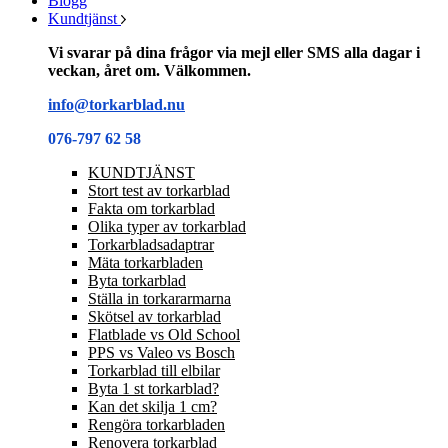
Blogg
Kundtjänst
Vi svarar på dina frågor via mejl eller SMS alla dagar i
veckan, året om. Välkommen.
info@torkarblad.nu
076-797 62 58
KUNDTJÄNST
Stort test av torkarblad
Fakta om torkarblad
Olika typer av torkarblad
Torkarbladsadaptrar
Mäta torkarbladen
Byta torkarblad
Ställa in torkararmarna
Skötsel av torkarblad
Flatblade vs Old School
PPS vs Valeo vs Bosch
Torkarblad till elbilar
Byta 1 st torkarblad?
Kan det skilja 1 cm?
Rengöra torkarbladen
Renovera torkarblad