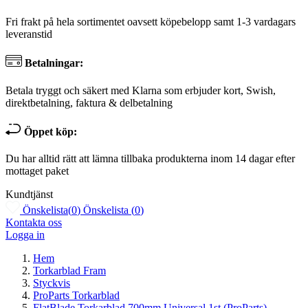
Fri frakt på hela sortimentet oavsett köpebelopp samt 1-3 vardagars
leveranstid
Betalningar:
Betala tryggt och säkert med Klarna som erbjuder kort, Swish,
direktbetalning, faktura & delbetalning
Öppet köp:
Du har alltid rätt att lämna tillbaka produkterna inom 14 dagar efter
mottaget paket
Kundtjänst
Önskelista
(
0
)
Önskelista
(
0
)
Kontakta oss
Logga in
Hem
Torkarblad Fram
Styckvis
ProParts Torkarblad
FlatBlade Torkarblad 700mm Universal 1st (ProParts)