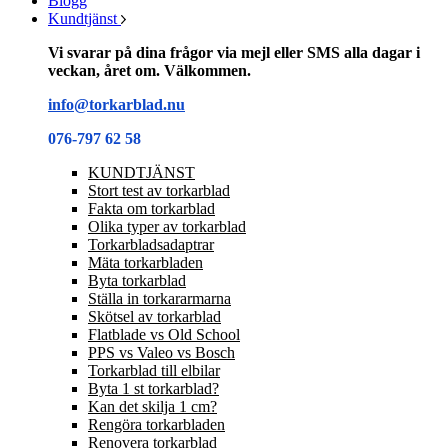
Blogg
Kundtjänst
Vi svarar på dina frågor via mejl eller SMS alla dagar i
veckan, året om. Välkommen.
info@torkarblad.nu
076-797 62 58
KUNDTJÄNST
Stort test av torkarblad
Fakta om torkarblad
Olika typer av torkarblad
Torkarbladsadaptrar
Mäta torkarbladen
Byta torkarblad
Ställa in torkararmarna
Skötsel av torkarblad
Flatblade vs Old School
PPS vs Valeo vs Bosch
Torkarblad till elbilar
Byta 1 st torkarblad?
Kan det skilja 1 cm?
Rengöra torkarbladen
Renovera torkarblad