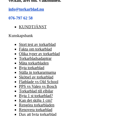
veckan, året om. Välkommen.
info@torkarblad.nu
076-797 62 58
KUNDTJÄNST
Kunskapsbank
Stort test av torkarblad
Fakta om torkarblad
Olika typer av torkarblad
Torkarbladsadaptrar
Mäta torkarbladen
Byta torkarblad
Ställa in torkararmarna
Skötsel av torkarblad
Flatblade vs Old School
PPS vs Valeo vs Bosch
Torkarblad till elbilar
Byta 1 st torkarblad?
Kan det skilja 1 cm?
Rengöra torkarbladen
Renovera torkarblad
Dax att byta torkarblad