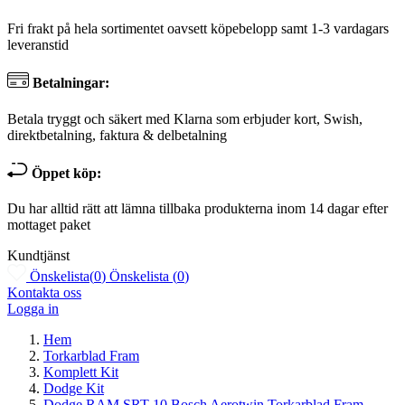
Fri frakt på hela sortimentet oavsett köpebelopp samt 1-3 vardagars
leveranstid
Betalningar:
Betala tryggt och säkert med Klarna som erbjuder kort, Swish,
direktbetalning, faktura & delbetalning
Öppet köp:
Du har alltid rätt att lämna tillbaka produkterna inom 14 dagar efter
mottaget paket
Kundtjänst
Önskelista
(
0
)
Önskelista
(
0
)
Kontakta oss
Logga in
Hem
Torkarblad Fram
Komplett Kit
Dodge Kit
Dodge RAM SRT-10 Bosch Aerotwin Torkarblad Fram