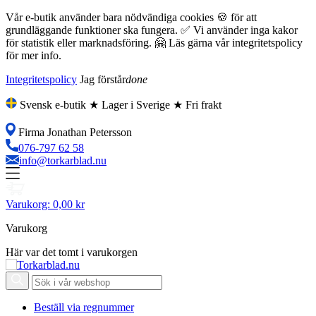
Vår e-butik använder bara nödvändiga cookies 🍪 för att
grundläggande funktioner ska fungera. ✅ Vi använder inga kakor
för statistik eller marknadsföring. 🤗 Läs gärna vår integritetspolicy
för mer info.
Integritetspolicy
Jag förstår
done
Svensk e-butik ★ Lager i Sverige ★ Fri frakt
Firma Jonathan Petersson
076-797 62 58
info@torkarblad.nu
Varukorg:
0,00 kr
Varukorg
Här var det tomt i varukorgen
Beställ via regnummer