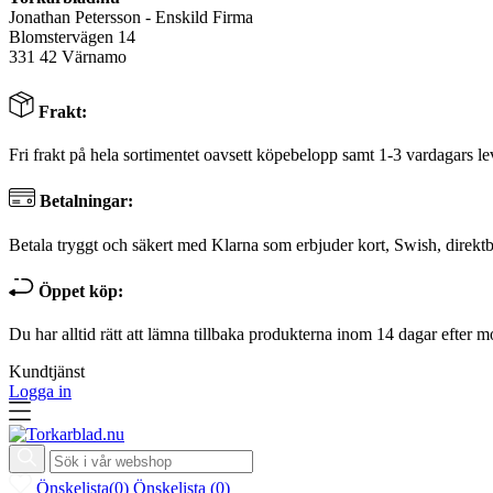
Jonathan Petersson - Enskild Firma
Blomstervägen 14
331 42 Värnamo
Frakt:
Fri frakt på hela sortimentet oavsett köpebelopp samt 1-3 vardagars le
Betalningar:
Betala tryggt och säkert med Klarna som erbjuder kort, Swish, direktb
Öppet köp:
Du har alltid rätt att lämna tillbaka produkterna inom 14 dagar efter m
Kundtjänst
Logga in
Önskelista
(
0
)
Önskelista
(
0
)