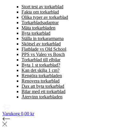
Stort test av torkarblad
Fakta om torkarblad
Olika typer av torkarblad
Torkarbladsadaptrar
Mäta torkarbladen
Byta torkarblad
Ställa in torkararmarna
Skötsel av torkarblad
Flatblade vs Old School
PPS vs Valeo vs Bosch
Torkarblad till elbilar
Byta 1 st torkarblad?
Kan det skilja 1 cm?
Rengöra torkarbladen
Renovera torkarblad
Dax att byta torkarblad
Bilar med ett torkarblad
Återvinn torkarbladen
Varukorg
0,00 kr