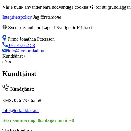
Vår e-butik använder bara nödvändiga cookies 🍪 för att grundläggande
Integritetspolicy
Jag förstår
done
Svensk e-butik ★ Lager i Sverige ★ Fri frakt
Firma Jonathan Petersson
076-797 62 58
info@torkarblad.nu
Kundtjänst
clear
Kundtjänst
Kundtjänst:
SMS: 076-797 62 58
info@torkarblad.nu
Svar samma dag 365 dagar om året!
Torkarblad.nu