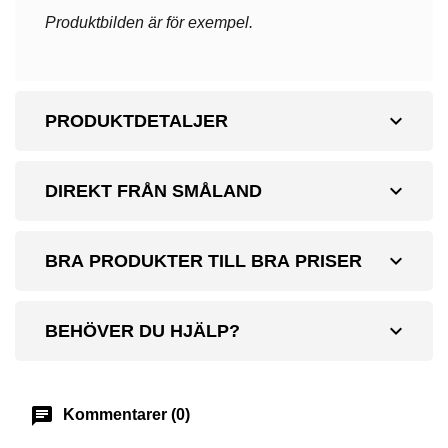
Produktbilden är för exempel.
expand_more
PRODUKTDETALJER
expand_more
DIREKT FRÅN SMÅLAND
expand_more
BRA PRODUKTER TILL BRA PRISER
expand_more
BEHÖVER DU HJÄLP?
chat
Kommentarer (0)