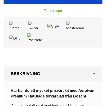
Finns i lager
expand_less
BESKRIVNING
Här har du ett mycket prisvärt kit med Aerotwin
Premium
FlatBlade torkarblad från Bosch!
Detta kompletta set med torkarblad till bilens