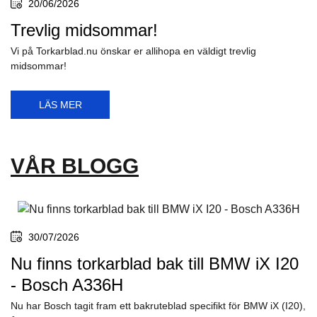
20/06/2026
Trevlig midsommar!
Vi på Torkarblad.nu önskar er allihopa en väldigt trevlig
midsommar!
LÄS MER
VÅR BLOGG
30/07/2026
Nu finns torkarblad bak till BMW iX I20
- Bosch A336H
Nu har Bosch tagit fram ett bakruteblad specifikt för BMW iX (I20),