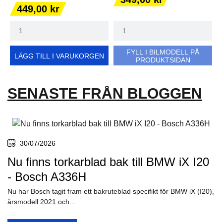
Pris
449,00 kr
FYLL I BILMODELL PÅ
LÄGG TILL I VARUKORGEN
PRODUKTSIDAN
SENASTE FRÅN BLOGGEN
30/07/2026
Nu finns torkarblad bak till BMW iX I20
- Bosch A336H
Nu har Bosch tagit fram ett bakruteblad specifikt för BMW iX (I20),
årsmodell 2021 och...