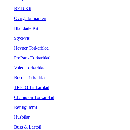
BYD Kit
Övriga bilmärken
Blandade Kit
Styckvis
Heyner Torkarblad
ProParts Torkarblad
Valeo Torkarblad
Bosch Torkarblad
TRICO Torkarblad
Champion Torkarblad
Refillgummi
Husbilar
Buss & Lastbil