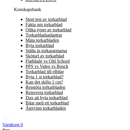
Kunskapsbank
Stort test av torkarblad
Fakta om torkarblad
Olika typer av torkarblad
Torkarbladsadaptrar
Mäta torkarbladen
Byta torkarblad
Ställa in torkararmarna
Skötsel av torkarblad
Flatblade vs Old School
PPS vs Valeo vs Bosch
Torkarblad till elbilar
Byta 1 st torkarblad?
Kan det skilja 1 cm?
Rengöra torkarbladen
Renovera torkarblad
Dax att byta torkarblad
Bilar med ett torkarblad
Återvinn torkarbladen
Varukorg
0