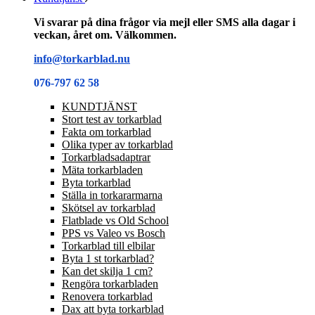
Vi svarar på dina frågor via mejl eller SMS alla dagar i
veckan, året om. Välkommen.
info@torkarblad.nu
076-797 62 58
KUNDTJÄNST
Stort test av torkarblad
Fakta om torkarblad
Olika typer av torkarblad
Torkarbladsadaptrar
Mäta torkarbladen
Byta torkarblad
Ställa in torkararmarna
Skötsel av torkarblad
Flatblade vs Old School
PPS vs Valeo vs Bosch
Torkarblad till elbilar
Byta 1 st torkarblad?
Kan det skilja 1 cm?
Rengöra torkarbladen
Renovera torkarblad
Dax att byta torkarblad