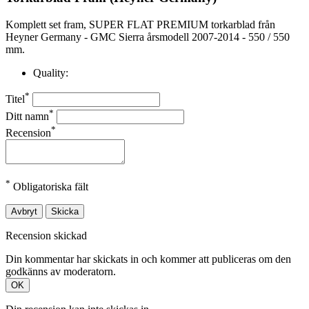
Komplett set fram, SUPER FLAT PREMIUM torkarblad från
Heyner Germany - GMC Sierra årsmodell 2007-2014 - 550 / 550
mm.
Quality:
*
Titel
*
Ditt namn
*
Recension
*
Obligatoriska fält
Avbryt
Skicka
Recension skickad
Din kommentar har skickats in och kommer att publiceras om den
godkänns av moderatorn.
OK