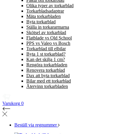
Fakta om torkarblad
Olika typer av torkarblad
Torkarbladsadaptrar
Mäta torkarbladen
Byta torkarblad
Ställa in torkararmarna
Skötsel av torkarblad
Flatblade vs Old School
PPS vs Valeo vs Bosch
Torkarblad till elbilar
Byta 1 st torkarblad?
Kan det skilja 1 cm?
Rengöra torkarbladen
Renovera torkarblad
Dax att byta torkarblad
Bilar med ett torkarblad
Återvinn torkarbladen
Varukorg
0
Beställ via regnummer