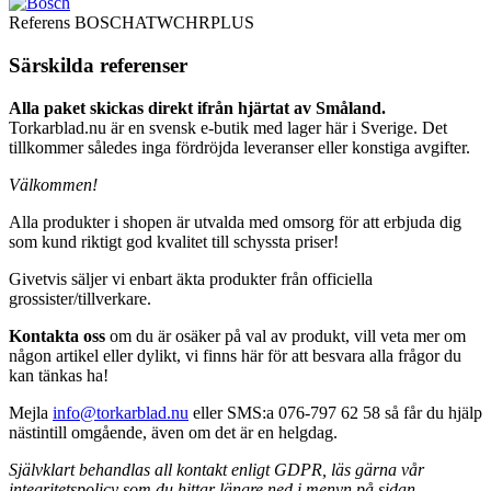
Referens
BOSCHATWCHRPLUS
Särskilda referenser
Alla paket skickas direkt ifrån hjärtat av Småland.
Torkarblad.nu är en svensk e-butik med lager här i Sverige. Det
tillkommer således inga fördröjda leveranser eller konstiga avgifter.
Välkommen!
Alla produkter i shopen är utvalda med omsorg för att erbjuda dig
som kund riktigt god kvalitet till schyssta priser!
Givetvis säljer vi enbart äkta produkter från officiella
grossister/tillverkare.
Kontakta oss
om du är osäker på val av produkt, vill veta mer om
någon artikel eller dylikt, vi finns här för att besvara alla frågor du
kan tänkas ha!
Mejla
info@torkarblad.nu
eller SMS:a 076-797 62 58 så får du hjälp
nästintill omgående, även om det är en helgdag.
Självklart behandlas all kontakt enligt GDPR, läs gärna vår
integritetspolicy som du hittar längre ned i menyn på sidan.