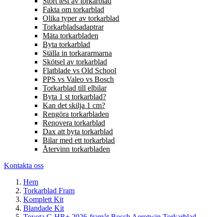
Stort test av torkarblad
Fakta om torkarblad
Olika typer av torkarblad
Torkarbladsadaptrar
Mäta torkarbladen
Byta torkarblad
Ställa in torkararmarna
Skötsel av torkarblad
Flatblade vs Old School
PPS vs Valeo vs Bosch
Torkarblad till elbilar
Byta 1 st torkarblad?
Kan det skilja 1 cm?
Rengöra torkarbladen
Renovera torkarblad
Dax att byta torkarblad
Bilar med ett torkarblad
Återvinn torkarbladen
Kontakta oss
Hem
Torkarblad Fram
Komplett Kit
Blandade Kit
Toyota C-HR+ 2026-framåt Bosch Aerotwin Torkarblad