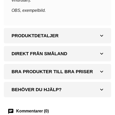
vindrutan).
OBS, exempelbild.
expand_more
PRODUKTDETALJER
expand_more
DIREKT FRÅN SMÅLAND
expand_more
BRA PRODUKTER TILL BRA PRISER
expand_more
BEHÖVER DU HJÄLP?
chat
Kommentarer (0)