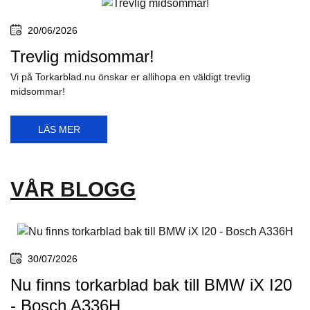
20/06/2026
Trevlig midsommar!
Vi på Torkarblad.nu önskar er allihopa en väldigt trevlig
midsommar!
LÄS MER
VÅR BLOGG
30/07/2026
Nu finns torkarblad bak till BMW iX I20
- Bosch A336H