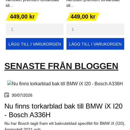
till...
till...
Pris
Pris
449,00 kr
449,00 kr
LÄGG TILL I VARUKORGEN
LÄGG TILL I VARUKORGEN
SENASTE FRÅN BLOGGEN
30/07/2026
Nu finns torkarblad bak till BMW iX I20
- Bosch A336H
Nu har Bosch tagit fram ett bakruteblad specifikt för BMW iX (I20),
årsmodell 2021 och...