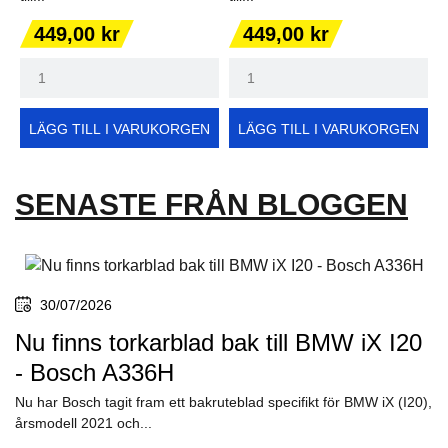
Pris
Pris
449,00 kr
449,00 kr
LÄGG TILL I VARUKORGEN
LÄGG TILL I VARUKORGEN
SENASTE FRÅN BLOGGEN
30/07/2026
Nu finns torkarblad bak till BMW iX I20
- Bosch A336H
Nu har Bosch tagit fram ett bakruteblad specifikt för BMW iX (I20),
årsmodell 2021 och...