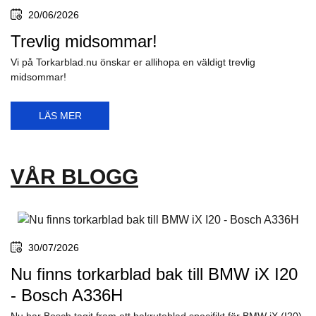
20/06/2026
Trevlig midsommar!
Vi på Torkarblad.nu önskar er allihopa en väldigt trevlig
midsommar!
LÄS MER
VÅR BLOGG
30/07/2026
Nu finns torkarblad bak till BMW iX I20
- Bosch A336H