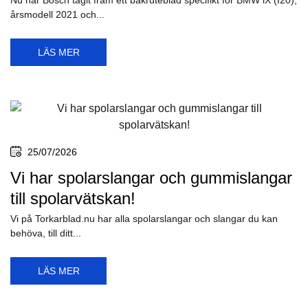
Nu har Bosch tagit fram ett bakruteblad specifikt för BMW iX (I20),
årsmodell 2021 och...
LÄS MER
25/07/2026
Vi har spolarslangar och gummislangar
till spolarvätskan!
Vi på Torkarblad.nu har alla spolarslangar och slangar du kan
behöva, till ditt...
LÄS MER