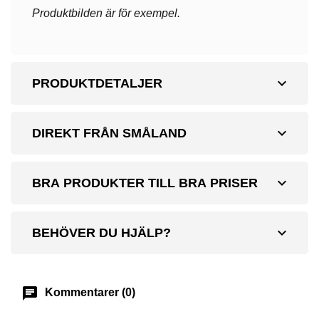
Produktbilden är för exempel.
expand_more
PRODUKTDETALJER
expand_more
DIREKT FRÅN SMÅLAND
expand_more
BRA PRODUKTER TILL BRA PRISER
expand_more
BEHÖVER DU HJÄLP?
chat
Kommentarer (0)