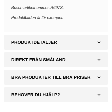
Bosch artikelnummer: A697S.
Produktbilden är för exempel.
expand_more
PRODUKTDETALJER
expand_more
DIREKT FRÅN SMÅLAND
expand_more
BRA PRODUKTER TILL BRA PRISER
expand_more
BEHÖVER DU HJÄLP?