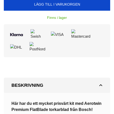
LÄGG TILL I VARUKORGEN
Finns i lager
expand_less
BESKRIVNING
Här har du ett mycket prisvärt kit med Aerotwin
Premium
FlatBlade torkarblad från Bosch!