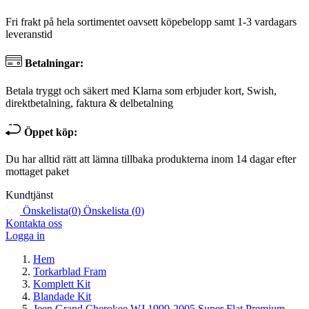
Fri frakt på hela sortimentet oavsett köpebelopp samt 1-3 vardagars
leveranstid
Betalningar:
Betala tryggt och säkert med Klarna som erbjuder kort, Swish,
direktbetalning, faktura & delbetalning
Öppet köp:
Du har alltid rätt att lämna tillbaka produkterna inom 14 dagar efter
mottaget paket
Kundtjänst
Önskelista
(
0
)
Önskelista
(
0
)
Kontakta oss
Logga in
Hem
Torkarblad Fram
Komplett Kit
Blandade Kit
Jeep Grand Cherokee WJ 1999-2005 Super Flat Premium