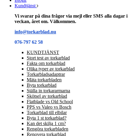
Blogg
Kundtjänst
Vi svarar på dina frågor via mejl eller SMS alla dagar i
veckan, året om. Välkommen.
info@torkarblad.nu
076-797 62 58
KUNDTJÄNST
Stort test av torkarblad
Fakta om torkarblad
Olika typer av torkarblad
Torkarbladsadaptrar
Mäta torkarbladen
Byta torkarblad
Ställa in torkararmarna
Skötsel av torkarblad
Flatblade vs Old School
PPS vs Valeo vs Bosch
Torkarblad till elbilar
Byta 1 st torkarblad?
Kan det skilja 1 cm?
Rengöra torkarbladen
Renovera torkarblad