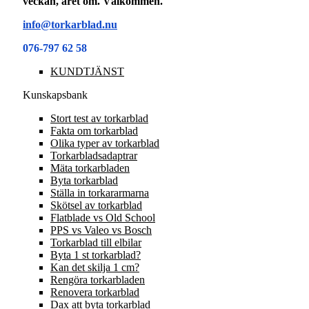
veckan, året om. Välkommen.
info@torkarblad.nu
076-797 62 58
KUNDTJÄNST
Kunskapsbank
Stort test av torkarblad
Fakta om torkarblad
Olika typer av torkarblad
Torkarbladsadaptrar
Mäta torkarbladen
Byta torkarblad
Ställa in torkararmarna
Skötsel av torkarblad
Flatblade vs Old School
PPS vs Valeo vs Bosch
Torkarblad till elbilar
Byta 1 st torkarblad?
Kan det skilja 1 cm?
Rengöra torkarbladen
Renovera torkarblad
Dax att byta torkarblad