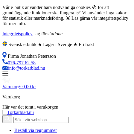
Vår e-butik använder bara nödvändiga cookies 🍪 för att
grundläggande funktioner ska fungera. ✅ Vi använder inga kakor
för statistik eller marknadsföring. 🤗 Läs gärna vår integritetspolicy
för mer info.
Integritetspolicy
Jag förstår
done
Svensk e-butik ★ Lager i Sverige ★ Fri frakt
Firma Jonathan Petersson
076-797 62 58
info@torkarblad.nu
Varukorg:
0,00 kr
Varukorg
Här var det tomt i varukorgen
Beställ via regnummer