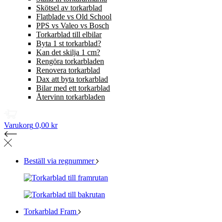
Skötsel av torkarblad
Flatblade vs Old School
PPS vs Valeo vs Bosch
Torkarblad till elbilar
Byta 1 st torkarblad?
Kan det skilja 1 cm?
Rengöra torkarbladen
Renovera torkarblad
Dax att byta torkarblad
Bilar med ett torkarblad
Återvinn torkarbladen
Varukorg
0,00 kr
Beställ via regnummer
Torkarblad Fram