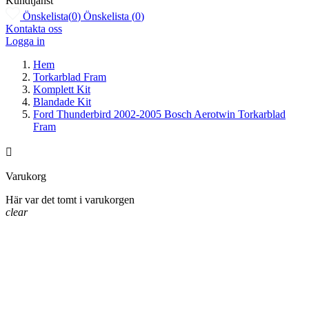
Kundtjänst
Önskelista
(
0
)
Önskelista
(
0
)
Kontakta oss
Logga in
Hem
Torkarblad Fram
Komplett Kit
Blandade Kit
Ford Thunderbird 2002-2005 Bosch Aerotwin Torkarblad
Fram

Varukorg
Här var det tomt i varukorgen
clear