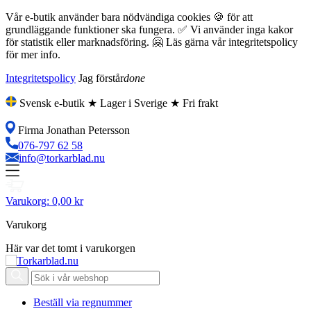
Vår e-butik använder bara nödvändiga cookies 🍪 för att
grundläggande funktioner ska fungera. ✅ Vi använder inga kakor
för statistik eller marknadsföring. 🤗 Läs gärna vår integritetspolicy
för mer info.
Integritetspolicy
Jag förstår
done
Svensk e-butik ★ Lager i Sverige ★ Fri frakt
Firma Jonathan Petersson
076-797 62 58
info@torkarblad.nu
Varukorg:
0,00 kr
Varukorg
Här var det tomt i varukorgen
Beställ via regnummer