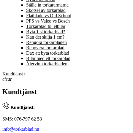
Ställa in torkararmarna
Skötsel av torkarblad
Flatblade vs Old School
PPS vs Valeo vs Bosch
Torkarblad till elbilar
Byta 1 st torkarblad?
Kan det skilja 1 cm?
Rengöra torkarbladen
Renovera torkarblad
Dax att byta torkarblad
Bilar med ett torkarblad
Återvinn torkarbladen
Kundtjänst
clear
Kundtjänst
Kundtjänst:
SMS: 076-797 62 58
info@torkarblad.nu