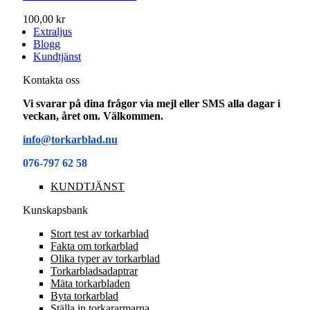
100,00 kr
Extraljus
Blogg
Kundtjänst
Kontakta oss
Vi svarar på dina frågor via mejl eller SMS alla dagar i
veckan, året om. Välkommen.
info@torkarblad.nu
076-797 62 58
KUNDTJÄNST
Kunskapsbank
Stort test av torkarblad
Fakta om torkarblad
Olika typer av torkarblad
Torkarbladsadaptrar
Mäta torkarbladen
Byta torkarblad
Ställa in torkararmarna