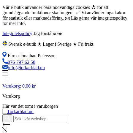
Vår e-butik använder bara nödvändiga cookies 🍪 för att
grundläggande funktioner ska fungera. ✅ Vi använder inga kakor
för statistik eller marknadsföring. 🤗 Läs gärna vår integritetspolicy
för mer info.
Integritetspolicy
Jag förstår
done
Svensk e-butik ★ Lager i Sverige ★ Fri frakt
Firma Jonathan Petersson
076-797 62 58
info@torkarblad.nu
Varukorg:
0,00 kr
Varukorg
Här var det tomt i varukorgen