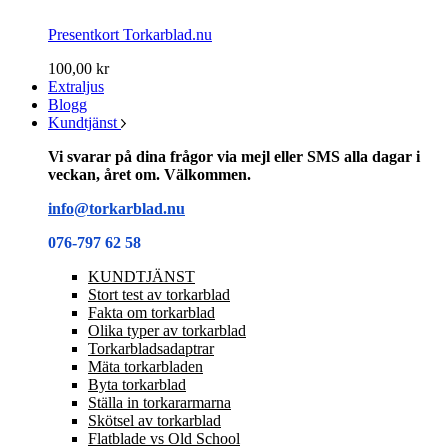
Presentkort Torkarblad.nu
100,00 kr
Extraljus
Blogg
Kundtjänst
Vi svarar på dina frågor via mejl eller SMS alla dagar i
veckan, året om. Välkommen.
info@torkarblad.nu
076-797 62 58
KUNDTJÄNST
Stort test av torkarblad
Fakta om torkarblad
Olika typer av torkarblad
Torkarbladsadaptrar
Mäta torkarbladen
Byta torkarblad
Ställa in torkararmarna
Skötsel av torkarblad
Flatblade vs Old School