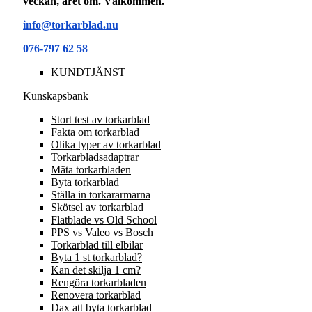
veckan, året om. Välkommen.
info@torkarblad.nu
076-797 62 58
KUNDTJÄNST
Kunskapsbank
Stort test av torkarblad
Fakta om torkarblad
Olika typer av torkarblad
Torkarbladsadaptrar
Mäta torkarbladen
Byta torkarblad
Ställa in torkararmarna
Skötsel av torkarblad
Flatblade vs Old School
PPS vs Valeo vs Bosch
Torkarblad till elbilar
Byta 1 st torkarblad?
Kan det skilja 1 cm?
Rengöra torkarbladen
Renovera torkarblad
Dax att byta torkarblad