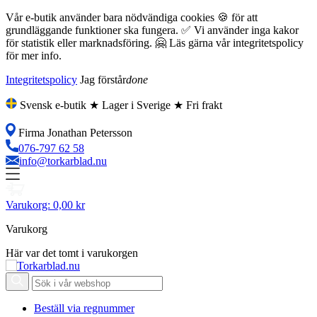
Vår e-butik använder bara nödvändiga cookies 🍪 för att
grundläggande funktioner ska fungera. ✅ Vi använder inga kakor
för statistik eller marknadsföring. 🤗 Läs gärna vår integritetspolicy
för mer info.
Integritetspolicy
Jag förstår
done
Svensk e-butik ★ Lager i Sverige ★ Fri frakt
Firma Jonathan Petersson
076-797 62 58
info@torkarblad.nu
Varukorg:
0,00 kr
Varukorg
Här var det tomt i varukorgen
Beställ via regnummer