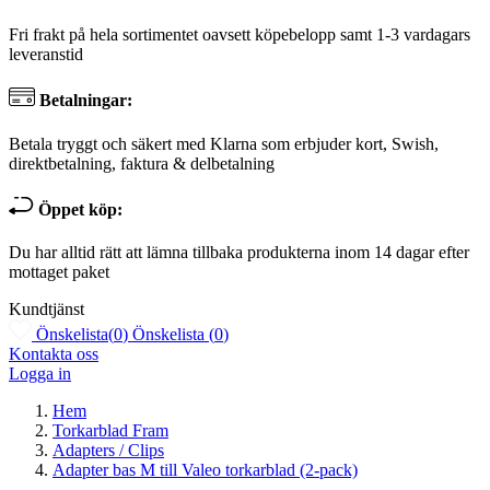
Fri frakt på hela sortimentet oavsett köpebelopp samt 1-3 vardagars
leveranstid
Betalningar:
Betala tryggt och säkert med Klarna som erbjuder kort, Swish,
direktbetalning, faktura & delbetalning
Öppet köp:
Du har alltid rätt att lämna tillbaka produkterna inom 14 dagar efter
mottaget paket
Kundtjänst
Önskelista
(
0
)
Önskelista
(
0
)
Kontakta oss
Logga in
Hem
Torkarblad Fram
Adapters / Clips
Adapter bas M till Valeo torkarblad (2-pack)