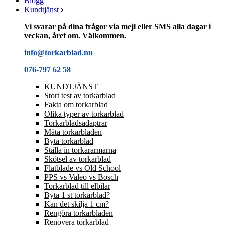
Blogg
Kundtjänst
Vi svarar på dina frågor via mejl eller SMS alla dagar i
veckan, året om. Välkommen.
info@torkarblad.nu
076-797 62 58
KUNDTJÄNST
Stort test av torkarblad
Fakta om torkarblad
Olika typer av torkarblad
Torkarbladsadaptrar
Mäta torkarbladen
Byta torkarblad
Ställa in torkararmarna
Skötsel av torkarblad
Flatblade vs Old School
PPS vs Valeo vs Bosch
Torkarblad till elbilar
Byta 1 st torkarblad?
Kan det skilja 1 cm?
Rengöra torkarbladen
Renovera torkarblad