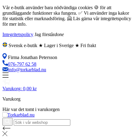
Vår e-butik använder bara nödvändiga cookies 🍪 för att
grundläggande funktioner ska fungera. ✅ Vi använder inga kakor
för statistik eller marknadsföring. 🤗 Läs gärna vår integritetspolicy
för mer info.
Integritetspolicy
Jag förstår
done
Svensk e-butik ★ Lager i Sverige ★ Fri frakt
Firma Jonathan Petersson
076-797 62 58
info@torkarblad.nu
Varukorg:
0,00 kr
Varukorg
Här var det tomt i varukorgen