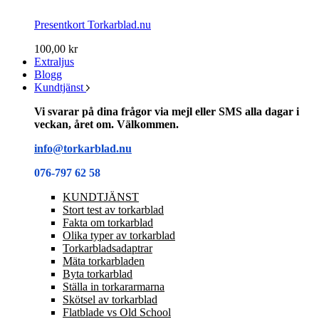
Presentkort Torkarblad.nu
100,00 kr
Extraljus
Blogg
Kundtjänst
Vi svarar på dina frågor via mejl eller SMS alla dagar i
veckan, året om. Välkommen.
info@torkarblad.nu
076-797 62 58
KUNDTJÄNST
Stort test av torkarblad
Fakta om torkarblad
Olika typer av torkarblad
Torkarbladsadaptrar
Mäta torkarbladen
Byta torkarblad
Ställa in torkararmarna
Skötsel av torkarblad
Flatblade vs Old School