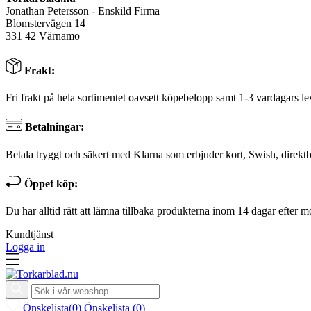
Jonathan Petersson - Enskild Firma
Blomstervägen 14
331 42 Värnamo
Frakt:
Fri frakt på hela sortimentet oavsett köpebelopp samt 1-3 vardagars le
Betalningar:
Betala tryggt och säkert med Klarna som erbjuder kort, Swish, direktb
Öppet köp:
Du har alltid rätt att lämna tillbaka produkterna inom 14 dagar efter m
Kundtjänst
Logga in
Önskelista
(
0
)
Önskelista
(
0
)