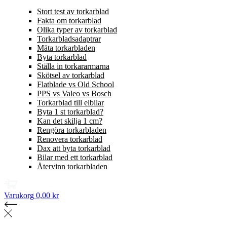
Stort test av torkarblad
Fakta om torkarblad
Olika typer av torkarblad
Torkarbladsadaptrar
Mäta torkarbladen
Byta torkarblad
Ställa in torkararmarna
Skötsel av torkarblad
Flatblade vs Old School
PPS vs Valeo vs Bosch
Torkarblad till elbilar
Byta 1 st torkarblad?
Kan det skilja 1 cm?
Rengöra torkarbladen
Renovera torkarblad
Dax att byta torkarblad
Bilar med ett torkarblad
Återvinn torkarbladen
Varukorg
0,00 kr