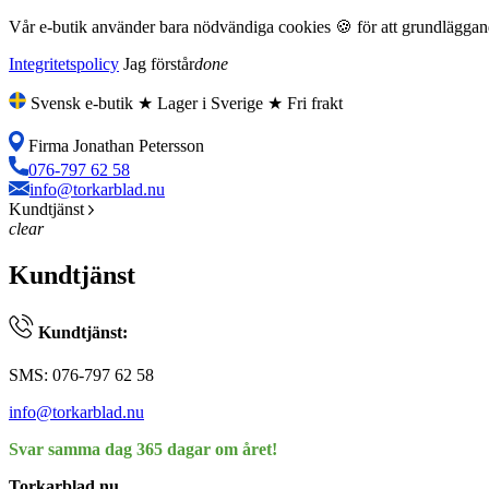
Vår e-butik använder bara nödvändiga cookies 🍪 för att grundläggande
Integritetspolicy
Jag förstår
done
Svensk e-butik ★ Lager i Sverige ★ Fri frakt
Firma Jonathan Petersson
076-797 62 58
info@torkarblad.nu
Kundtjänst
clear
Kundtjänst
Kundtjänst:
SMS: 076-797 62 58
info@torkarblad.nu
Svar samma dag 365 dagar om året!
Torkarblad.nu