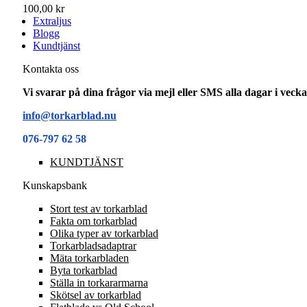
100,00 kr
Extraljus
Blogg
Kundtjänst
Kontakta oss
Vi svarar på dina frågor via mejl eller SMS alla dagar i vec
info@torkarblad.nu
076-797 62 58
KUNDTJÄNST
Kunskapsbank
Stort test av torkarblad
Fakta om torkarblad
Olika typer av torkarblad
Torkarbladsadaptrar
Mäta torkarbladen
Byta torkarblad
Ställa in torkararmarna
Skötsel av torkarblad