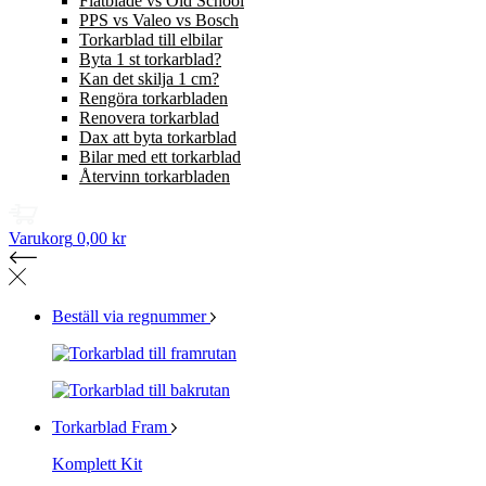
Flatblade vs Old School
PPS vs Valeo vs Bosch
Torkarblad till elbilar
Byta 1 st torkarblad?
Kan det skilja 1 cm?
Rengöra torkarbladen
Renovera torkarblad
Dax att byta torkarblad
Bilar med ett torkarblad
Återvinn torkarbladen
Varukorg
0,00 kr
Beställ via regnummer
Torkarblad Fram
Komplett Kit