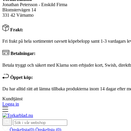
Jonathan Petersson - Enskild Firma
Blomstervägen 14
331 42 Värnamo
Frakt:
Fri frakt på hela sortimentet oavsett köpebelopp samt 1-3 vardagars le
Betalningar:
Betala tryggt och säkert med Klarna som erbjuder kort, Swish, direktb
Öppet köp:
Du har alltid rätt att lämna tillbaka produkterna inom 14 dagar efter m
Kundtjänst
Logga in
Önskelista
(
0
)
Önskelista
(
0
)