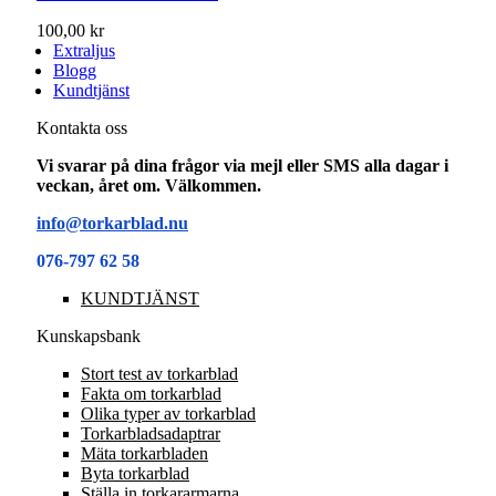
100,00 kr
Extraljus
Blogg
Kundtjänst
Kontakta oss
Vi svarar på dina frågor via mejl eller SMS alla dagar i
veckan, året om. Välkommen.
info@torkarblad.nu
076-797 62 58
KUNDTJÄNST
Kunskapsbank
Stort test av torkarblad
Fakta om torkarblad
Olika typer av torkarblad
Torkarbladsadaptrar
Mäta torkarbladen
Byta torkarblad
Ställa in torkararmarna