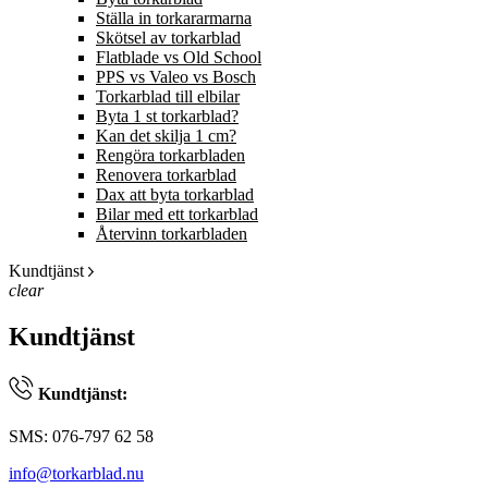
Ställa in torkararmarna
Skötsel av torkarblad
Flatblade vs Old School
PPS vs Valeo vs Bosch
Torkarblad till elbilar
Byta 1 st torkarblad?
Kan det skilja 1 cm?
Rengöra torkarbladen
Renovera torkarblad
Dax att byta torkarblad
Bilar med ett torkarblad
Återvinn torkarbladen
Kundtjänst
clear
Kundtjänst
Kundtjänst:
SMS: 076-797 62 58
info@torkarblad.nu