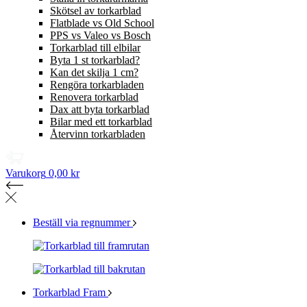
Skötsel av torkarblad
Flatblade vs Old School
PPS vs Valeo vs Bosch
Torkarblad till elbilar
Byta 1 st torkarblad?
Kan det skilja 1 cm?
Rengöra torkarbladen
Renovera torkarblad
Dax att byta torkarblad
Bilar med ett torkarblad
Återvinn torkarbladen
Varukorg
0,00 kr
Beställ via regnummer
Torkarblad Fram