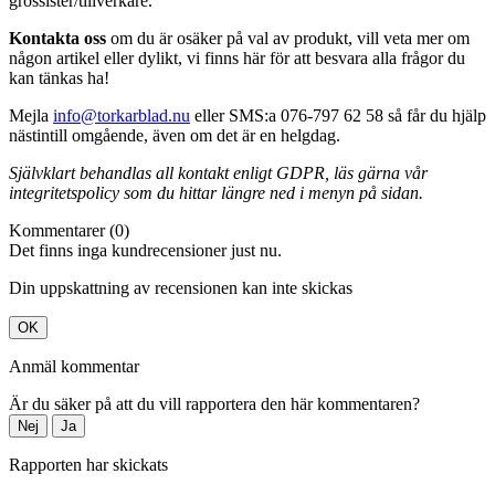
grossister/tillverkare.
Kontakta oss
om du är osäker på val av produkt, vill veta mer om
någon artikel eller dylikt, vi finns här för att besvara alla frågor du
kan tänkas ha!
Mejla
info@torkarblad.nu
eller SMS:a 076-797 62 58 så får du hjälp
nästintill omgående, även om det är en helgdag.
Självklart behandlas all kontakt enligt GDPR, läs gärna vår
integritetspolicy som du hittar längre ned i menyn på sidan.
Kommentarer (0)
Det finns inga kundrecensioner just nu.
Din uppskattning av recensionen kan inte skickas
OK
Anmäl kommentar
Är du säker på att du vill rapportera den här kommentaren?
Nej
Ja
Rapporten har skickats