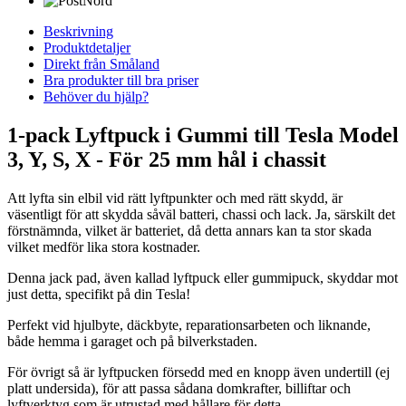
Beskrivning
Produktdetaljer
Direkt från Småland
Bra produkter till bra priser
Behöver du hjälp?
1-pack Lyftpuck i Gummi till Tesla Model
3, Y, S, X - För 25 mm hål i chassit
Att lyfta sin elbil vid rätt lyftpunkter och med rätt skydd, är
väsentligt för att skydda såväl batteri, chassi och lack. Ja, särskilt det
förstnämnda, vilket är batteriet, då detta annars kan ta stor skada
vilket medför lika stora kostnader.
Denna jack pad, även kallad lyftpuck eller gummipuck, skyddar mot
just detta, specifikt på din Tesla!
Perfekt vid hjulbyte, däckbyte, reparationsarbeten och liknande,
både hemma i garaget och på bilverkstaden.
För övrigt så är lyftpucken försedd med en knopp även undertill (ej
platt undersida), för att passa sådana domkrafter, billiftar och
lyftverktyg som är utrustad med hållare för detta.