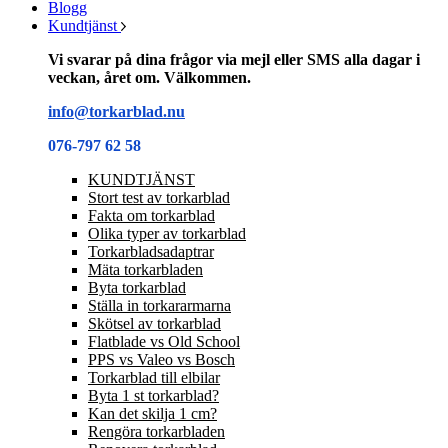
Blogg
Kundtjänst
Vi svarar på dina frågor via mejl eller SMS alla dagar i
veckan, året om. Välkommen.
info@torkarblad.nu
076-797 62 58
KUNDTJÄNST
Stort test av torkarblad
Fakta om torkarblad
Olika typer av torkarblad
Torkarbladsadaptrar
Mäta torkarbladen
Byta torkarblad
Ställa in torkararmarna
Skötsel av torkarblad
Flatblade vs Old School
PPS vs Valeo vs Bosch
Torkarblad till elbilar
Byta 1 st torkarblad?
Kan det skilja 1 cm?
Rengöra torkarbladen