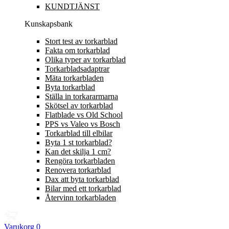
KUNDTJÄNST
Kunskapsbank
Stort test av torkarblad
Fakta om torkarblad
Olika typer av torkarblad
Torkarbladsadaptrar
Mäta torkarbladen
Byta torkarblad
Ställa in torkararmarna
Skötsel av torkarblad
Flatblade vs Old School
PPS vs Valeo vs Bosch
Torkarblad till elbilar
Byta 1 st torkarblad?
Kan det skilja 1 cm?
Rengöra torkarbladen
Renovera torkarblad
Dax att byta torkarblad
Bilar med ett torkarblad
Återvinn torkarbladen
Varukorg
0