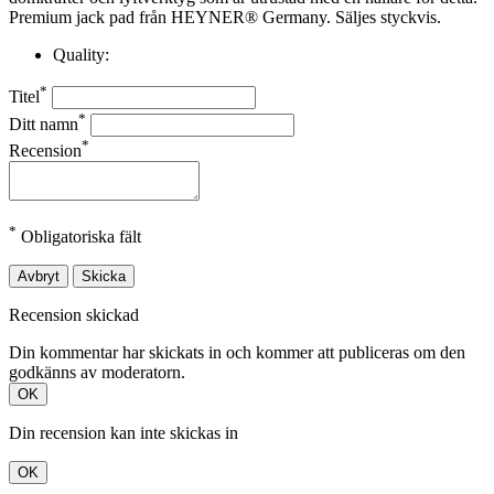
Premium jack pad från HEYNER® Germany. Säljes styckvis.
Quality:
*
Titel
*
Ditt namn
*
Recension
*
Obligatoriska fält
Avbryt
Skicka
Recension skickad
Din kommentar har skickats in och kommer att publiceras om den
godkänns av moderatorn.
OK
Din recension kan inte skickas in
OK