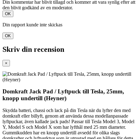
Din kommentar har blivit tillagd och kommer att vara synlig efter att
den blivit godkänd av en moderator.
OK
Din rapport kunde inte skickas
OK
Skriv din recension
×
Domkraft Jack Pad / Lyftpuck till Tesla, 25mm,
knopp undertill (Heyner)
Skydda batteri, chassi och lack på din Tesla när du lyfter den med
domkraft eller billyft, genom att använda dessa modellanpassade
lyftpuckar, även kallade jack pads! Passar till Tesla Model 3, Model
Y, Model S och Model X som har lyfthål med 25 mm diameter.
Gummikudden har en knopp undertill avsedd för olika slags
domkrafter och lyftverktyg som är utrustad med en hållare för detta.