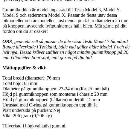
Gummikudden är modellanpassad till Tesla Model 3, Model Y,
Model S och sedermera Model X. Passar de flesta utav dessa
bilmodeller och årsmodeller. Just denna puck har diametern 25 mm
på knoppen, avseende lyftpunkternas hål i bilen. Mät gärna på ditt
fordon om du är osäker!
OBS
, generellt sett så passar de inte vissa Tesla Model Y Standard
Range tillverkade i Tyskland, både vad gäller äldre Model Y och de
helt nya. Dessa kräver istället en något mindre gummiknopp på 20
mm i diameter. Som sagt, mät gärna på din bil!
Måttuppgifter & vikt:
Total bredd (diameter): 76 mm
Total höjd: 65 mm
Diameter på gummiknoppen: 23-24 mm (för 25 mm hål)
Höjd på gummiknoppen som monteras i chassit: 20 mm
Höjd på gummiknoppen (hållaren) undertill: 15 mm
Utrustad med O-ring på gummiknoppen upptill: Ja
Platt undersida på pucken: Nej
Vikt: 206 gram (0,206 kg)
Tillverkad i högkvalitativt gummi.