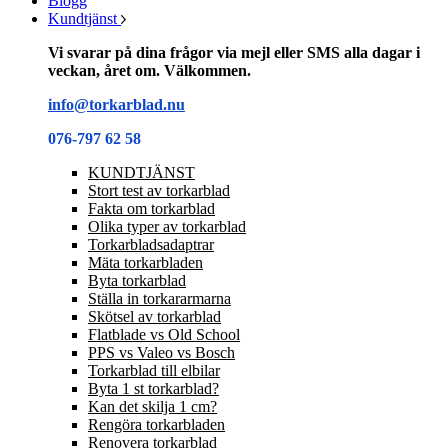
Blogg
Kundtjänst
Vi svarar på dina frågor via mejl eller SMS alla dagar i
veckan, året om. Välkommen.
info@torkarblad.nu
076-797 62 58
KUNDTJÄNST
Stort test av torkarblad
Fakta om torkarblad
Olika typer av torkarblad
Torkarbladsadaptrar
Mäta torkarbladen
Byta torkarblad
Ställa in torkararmarna
Skötsel av torkarblad
Flatblade vs Old School
PPS vs Valeo vs Bosch
Torkarblad till elbilar
Byta 1 st torkarblad?
Kan det skilja 1 cm?
Rengöra torkarbladen
Renovera torkarblad