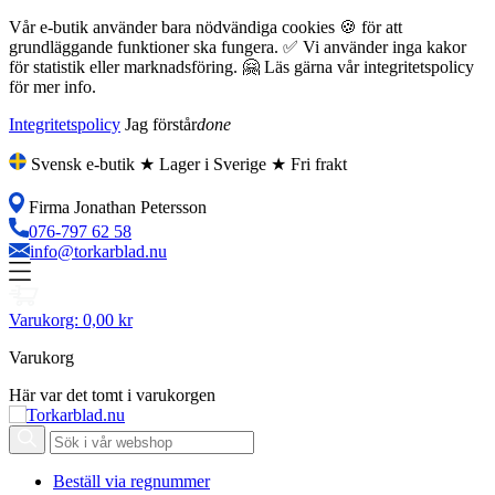
Vår e-butik använder bara nödvändiga cookies 🍪 för att
grundläggande funktioner ska fungera. ✅ Vi använder inga kakor
för statistik eller marknadsföring. 🤗 Läs gärna vår integritetspolicy
för mer info.
Integritetspolicy
Jag förstår
done
Svensk e-butik ★ Lager i Sverige ★ Fri frakt
Firma Jonathan Petersson
076-797 62 58
info@torkarblad.nu
Varukorg:
0,00 kr
Varukorg
Här var det tomt i varukorgen
Beställ via regnummer