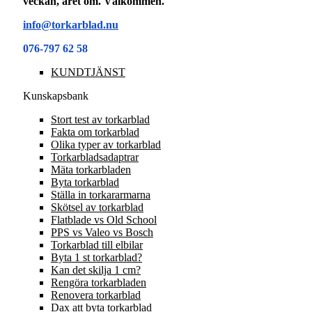
veckan, året om. Välkommen.
info@torkarblad.nu
076-797 62 58
KUNDTJÄNST
Kunskapsbank
Stort test av torkarblad
Fakta om torkarblad
Olika typer av torkarblad
Torkarbladsadaptrar
Mäta torkarbladen
Byta torkarblad
Ställa in torkararmarna
Skötsel av torkarblad
Flatblade vs Old School
PPS vs Valeo vs Bosch
Torkarblad till elbilar
Byta 1 st torkarblad?
Kan det skilja 1 cm?
Rengöra torkarbladen
Renovera torkarblad
Dax att byta torkarblad