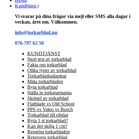
Blogg
Kundtjänst
Vi svarar på dina frågor via mejl eller SMS alla dagar i
veckan, året om. Välkommen.
info@torkarblad.nu
076-797 62 58
KUNDTJÄNST
Stort test av torkarblad
Fakta om torkarblad
Olika typer av torkarblad
Torkarbladsadaptrar
Mäta torkarbladen
Byta torkarblad
Ställa in torkararmarna
Skötsel av torkarblad
Flatblade vs Old School
PPS vs Valeo vs Bosch
Torkarblad till elbilar
Byta 1 st torkarblad?
Kan det skilja 1 cm?
Rengöra torkarbladen
Renovera torkarblad