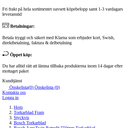
Fri frakt på hela sortimentet oavsett köpebelopp samt 1-3 vardagars
leveranstid
Betalningar:
Betala tryggt och säkert med Klarna som erbjuder kort, Swish,
direktbetalning, faktura & delbetalning
Öppet köp:
Du har alltid rätt att lämna tillbaka produkterna inom 14 dagar efter
mottaget paket
Kundtjänst
Önskelista
(
0
)
Önskelista
(
0
)
Kontakta oss
Logga in
Hem
Torkarblad Fram
Styckvis
Bosch Torkarblad
Bosch AeroTwin Retrofit 550mm Torkarblad