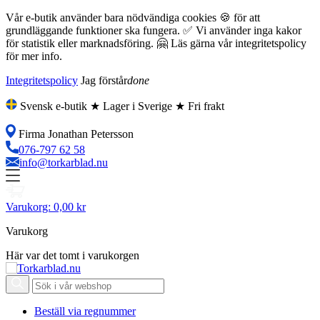
Vår e-butik använder bara nödvändiga cookies 🍪 för att
grundläggande funktioner ska fungera. ✅ Vi använder inga kakor
för statistik eller marknadsföring. 🤗 Läs gärna vår integritetspolicy
för mer info.
Integritetspolicy
Jag förstår
done
Svensk e-butik ★ Lager i Sverige ★ Fri frakt
Firma Jonathan Petersson
076-797 62 58
info@torkarblad.nu
Varukorg:
0,00 kr
Varukorg
Här var det tomt i varukorgen
Beställ via regnummer