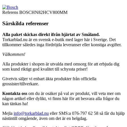
Referens
BOSCHN82HCV800MM
Särskilda referenser
Alla paket skickas direkt ifrån hjärtat av Småland.
Torkarblad.nu är en svensk e-butik med lager här i Sverige. Det
tillkommer således inga fördröjda leveranser eller konstiga avgifter.
Välkommen!
Alla produkter i shopen är utvalda med omsorg för att erbjuda dig
som kund riktigt god kvalitet till schyssta priser!
Givetvis säljer vi enbart äkta produkter från officiella
grossister/tillverkare.
Kontakta oss
om du är osäker på val av produkt, vill veta mer om
någon artikel eller dylikt, vi finns här för att besvara alla frågor du
kan tänkas ha!
Mejla
info@torkarblad.nu
eller SMS:a 076-797 62 58 så får du hjälp
nästintill omgående, även om det är en helgdag.