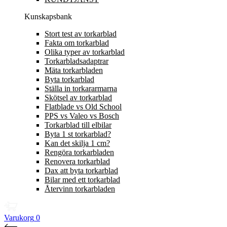
Kunskapsbank
Stort test av torkarblad
Fakta om torkarblad
Olika typer av torkarblad
Torkarbladsadaptrar
Mäta torkarbladen
Byta torkarblad
Ställa in torkararmarna
Skötsel av torkarblad
Flatblade vs Old School
PPS vs Valeo vs Bosch
Torkarblad till elbilar
Byta 1 st torkarblad?
Kan det skilja 1 cm?
Rengöra torkarbladen
Renovera torkarblad
Dax att byta torkarblad
Bilar med ett torkarblad
Återvinn torkarbladen
Varukorg
0