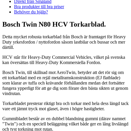
Direkt från Småland
Bra produkter till bra priser
Behöver du hjälp?
Bosch Twin N80 HCV Torkarblad.
Detta mycket robusta torkarblad från Bosch är framtaget för Heavy
Duty yrkesfordon / nyttofordon såsom lastbilar och bussar och mer
därtill.
HCV står för Heavy-Duty Commercial Vehicles, vilket på svenska
kan översättas till Heavy-Duty Kommersiella Fordon.
Bosch Twin, till skillnad mot AeroTwin, betyder att det rör sig om
ett torkarblad med en rejäl metallramskonstruktion (EJ flatblade)
som klarar av tuffa och krävande förhållanden medan det fortsätter
fungera ypperligt för att ge dig som förare den bästa sikten ut genom
vindrutan.
Torkarbladet presterar riktigt bra och torkar med hela dess längd tack
vare ett jämnt tryck mot glaset, även i högre hastigheter.
Gummibladet består av en dubbel blandning gummi (därav namnet
"Twin") och en speciell beläggning vilket både ger en lång livslängd
och tyst torkning mot rutan.