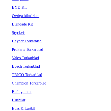
BYD Kit
Övriga bilmärken
Blandade Kit
Styckvis
Heyner Torkarblad
ProParts Torkarblad
Valeo Torkarblad
Bosch Torkarblad
TRICO Torkarblad
Champion Torkarblad
Refillgummi
Husbilar
Buss & Lastbil