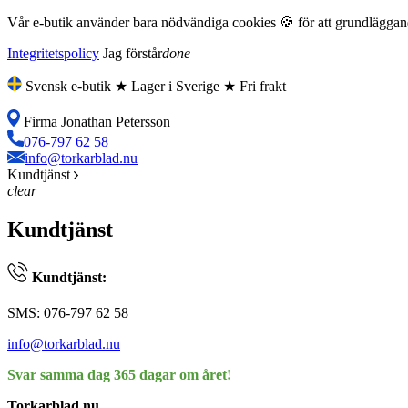
Vår e-butik använder bara nödvändiga cookies 🍪 för att grundläggande
Integritetspolicy
Jag förstår
done
Svensk e-butik ★ Lager i Sverige ★ Fri frakt
Firma Jonathan Petersson
076-797 62 58
info@torkarblad.nu
Kundtjänst
clear
Kundtjänst
Kundtjänst:
SMS: 076-797 62 58
info@torkarblad.nu
Svar samma dag 365 dagar om året!
Torkarblad.nu