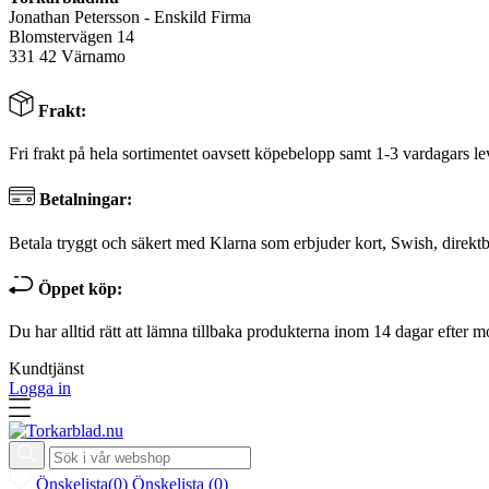
Jonathan Petersson - Enskild Firma
Blomstervägen 14
331 42 Värnamo
Frakt:
Fri frakt på hela sortimentet oavsett köpebelopp samt 1-3 vardagars le
Betalningar:
Betala tryggt och säkert med Klarna som erbjuder kort, Swish, direktb
Öppet köp:
Du har alltid rätt att lämna tillbaka produkterna inom 14 dagar efter m
Kundtjänst
Logga in
Önskelista
(
0
)
Önskelista
(
0
)