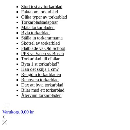
Stort test av torkarblad
Fakta om torkarblad
Olika typer av torkarblad
Torkarbladsadaptrar
Mäta torkarbladen
Byta torkarblad
Ställa in torkararmarna
Skötsel av torkarblad
Flatblade vs Old School
PPS vs Valeo vs Bosch
Torkarblad till elbilar
Byta 1 st torkarblad?
Kan det skilja 1 cm?
Rengöra torkarbladen
Renovera torkarblad
Dax att byta torkarblad
Bilar med ett torkarblad
Återvinn torkarbladen
Varukorg
0,00 kr