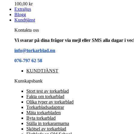
100,00 kr
Extraljus
Blogg
Kundtjänst
Kontakta oss
Vi svarar på dina frågor via mejl eller SMS alla dagar i v
info@torkarblad.nu
076-797 62 58
KUNDTJÄNST
Kunskapsbank
Stort test av torkarblad
Fakta om torkarblad
Olika typer av torkarblad
Torkarbladsadaptrar
Mäta torkarbladen
Byta torkarblad
Ställa in torkararmarna
Skötsel av torkarblad