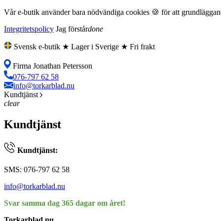
Vår e-butik använder bara nödvändiga cookies 🍪 för att grundläggande
Integritetspolicy
Jag förstår
done
Svensk e-butik ★ Lager i Sverige ★ Fri frakt
Firma Jonathan Petersson
076-797 62 58
info@torkarblad.nu
Kundtjänst
clear
Kundtjänst
Kundtjänst:
SMS: 076-797 62 58
info@torkarblad.nu
Svar samma dag 365 dagar om året!
Torkarblad.nu