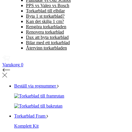
Flatblade vs Old School
PPS vs Valeo vs Bosch
Torkarblad till elbilar
Byta 1 st torkarblad?
Kan det skilja 1 cm?
Rengöra torkarbladen
Renovera torkarblad
Dax att byta torkarblad
Bilar med ett torkarblad
Återvinn torkarbladen
Varukorg
0
Beställ via regnummer
Torkarblad Fram
Komplett Kit