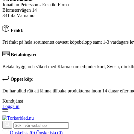
Jonathan Petersson - Enskild Firma
Blomstervägen 14
331 42 Värnamo
Frakt:
Fri frakt på hela sortimentet oavsett köpebelopp samt 1-3 vardagars le
Betalningar:
Betala tryggt och säkert med Klarna som erbjuder kort, Swish, direktb
Öppet köp:
Du har alltid rätt att lämna tillbaka produkterna inom 14 dagar efter m
Kundtjänst
Logga in
Önskelista
(
0
)
Önskelista
(
0
)