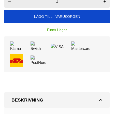
–
+
LÄGG TILL I VARUKORGEN
Finns i lager
expand_less
BESKRIVNING