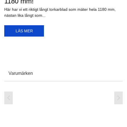
1180 mm!
Här har vi ett riktigt långt torkarblad som mäter hela 1180 mm,
nästan lika långt som...
LÄS MER
Varumärken

