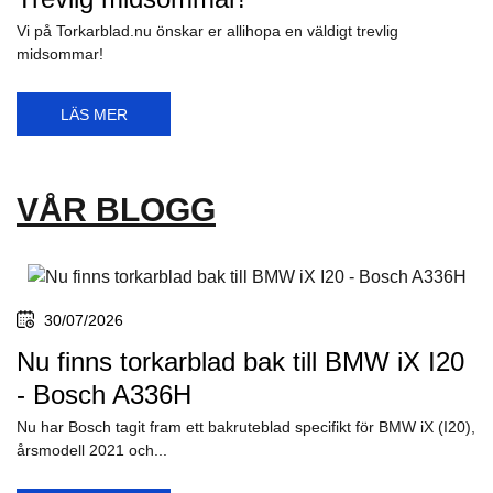
Vi på Torkarblad.nu önskar er allihopa en väldigt trevlig
midsommar!
LÄS MER
VÅR BLOGG
30/07/2026
Nu finns torkarblad bak till BMW iX I20
- Bosch A336H
Nu har Bosch tagit fram ett bakruteblad specifikt för BMW iX (I20),
årsmodell 2021 och...