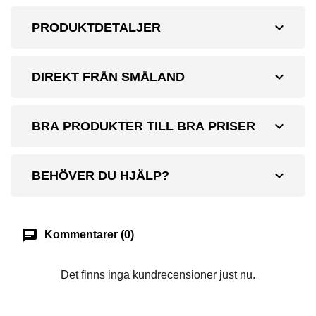
expand_more
PRODUKTDETALJER
expand_more
DIREKT FRÅN SMÅLAND
expand_more
BRA PRODUKTER TILL BRA PRISER
expand_more
BEHÖVER DU HJÄLP?
chat
Kommentarer (0)
Det finns inga kundrecensioner just nu.