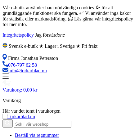
Vår e-butik använder bara nödvändiga cookies 🍪 för att
grundläggande funktioner ska fungera. ✅ Vi använder inga kakor
för statistik eller marknadsföring. 🤗 Läs gärna vår integritetspolicy
för mer info.
Integritetspolicy
Jag förstår
done
Svensk e-butik ★ Lager i Sverige ★ Fri frakt
Firma Jonathan Petersson
076-797 62 58
info@torkarblad.nu
Varukorg:
0,00 kr
Varukorg
Här var det tomt i varukorgen
Beställ via regnummer