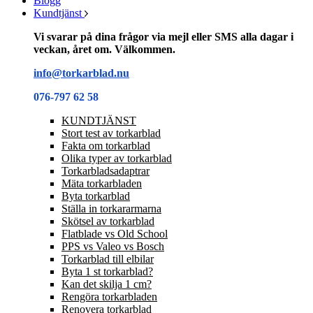
Blogg
Kundtjänst
Vi svarar på dina frågor via mejl eller SMS alla dagar i
veckan, året om. Välkommen.
info@torkarblad.nu
076-797 62 58
KUNDTJÄNST
Stort test av torkarblad
Fakta om torkarblad
Olika typer av torkarblad
Torkarbladsadaptrar
Mäta torkarbladen
Byta torkarblad
Ställa in torkararmarna
Skötsel av torkarblad
Flatblade vs Old School
PPS vs Valeo vs Bosch
Torkarblad till elbilar
Byta 1 st torkarblad?
Kan det skilja 1 cm?
Rengöra torkarbladen
Renovera torkarblad