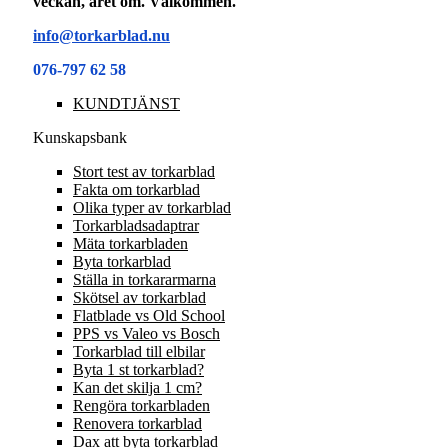
veckan, året om. Välkommen.
info@torkarblad.nu
076-797 62 58
KUNDTJÄNST
Kunskapsbank
Stort test av torkarblad
Fakta om torkarblad
Olika typer av torkarblad
Torkarbladsadaptrar
Mäta torkarbladen
Byta torkarblad
Ställa in torkararmarna
Skötsel av torkarblad
Flatblade vs Old School
PPS vs Valeo vs Bosch
Torkarblad till elbilar
Byta 1 st torkarblad?
Kan det skilja 1 cm?
Rengöra torkarbladen
Renovera torkarblad
Dax att byta torkarblad