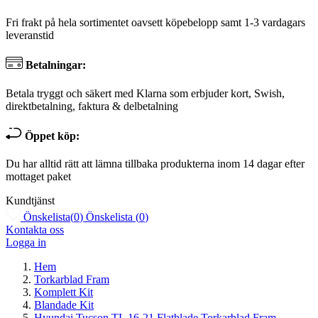
Fri frakt på hela sortimentet oavsett köpebelopp samt 1-3 vardagars
leveranstid
Betalningar:
Betala tryggt och säkert med Klarna som erbjuder kort, Swish,
direktbetalning, faktura & delbetalning
Öppet köp:
Du har alltid rätt att lämna tillbaka produkterna inom 14 dagar efter
mottaget paket
Kundtjänst
Önskelista
(
0
)
Önskelista
(
0
)
Kontakta oss
Logga in
Hem
Torkarblad Fram
Komplett Kit
Blandade Kit
Hyundai Tucson TL 16-21 Flatblade Torkarblad Fram