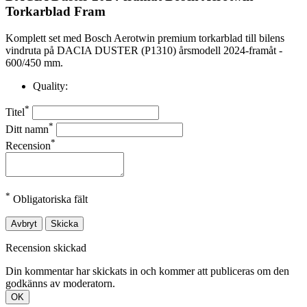
Torkarblad Fram
Komplett set med Bosch Aerotwin premium torkarblad till bilens
vindruta på DACIA DUSTER (P1310) årsmodell 2024-framåt -
600/450 mm.
Quality:
*
Titel
*
Ditt namn
*
Recension
*
Obligatoriska fält
Avbryt
Skicka
Recension skickad
Din kommentar har skickats in och kommer att publiceras om den
godkänns av moderatorn.
OK