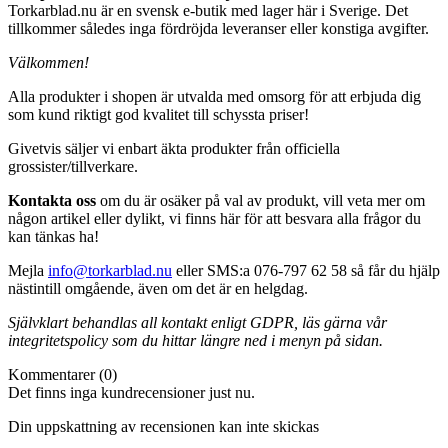
Torkarblad.nu är en svensk e-butik med lager här i Sverige. Det
tillkommer således inga fördröjda leveranser eller konstiga avgifter.
Välkommen!
Alla produkter i shopen är utvalda med omsorg för att erbjuda dig
som kund riktigt god kvalitet till schyssta priser!
Givetvis säljer vi enbart äkta produkter från officiella
grossister/tillverkare.
Kontakta oss
om du är osäker på val av produkt, vill veta mer om
någon artikel eller dylikt, vi finns här för att besvara alla frågor du
kan tänkas ha!
Mejla
info@torkarblad.nu
eller SMS:a 076-797 62 58 så får du hjälp
nästintill omgående, även om det är en helgdag.
Självklart behandlas all kontakt enligt GDPR, läs gärna vår
integritetspolicy som du hittar längre ned i menyn på sidan.
Kommentarer (0)
Det finns inga kundrecensioner just nu.
Din uppskattning av recensionen kan inte skickas