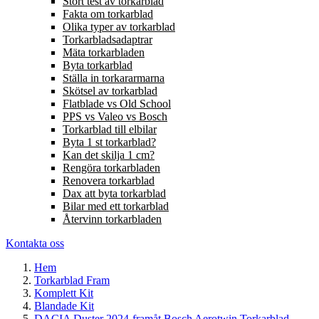
Stort test av torkarblad
Fakta om torkarblad
Olika typer av torkarblad
Torkarbladsadaptrar
Mäta torkarbladen
Byta torkarblad
Ställa in torkararmarna
Skötsel av torkarblad
Flatblade vs Old School
PPS vs Valeo vs Bosch
Torkarblad till elbilar
Byta 1 st torkarblad?
Kan det skilja 1 cm?
Rengöra torkarbladen
Renovera torkarblad
Dax att byta torkarblad
Bilar med ett torkarblad
Återvinn torkarbladen
Kontakta oss
Hem
Torkarblad Fram
Komplett Kit
Blandade Kit
DACIA Duster 2024-framåt Bosch Aerotwin Torkarblad