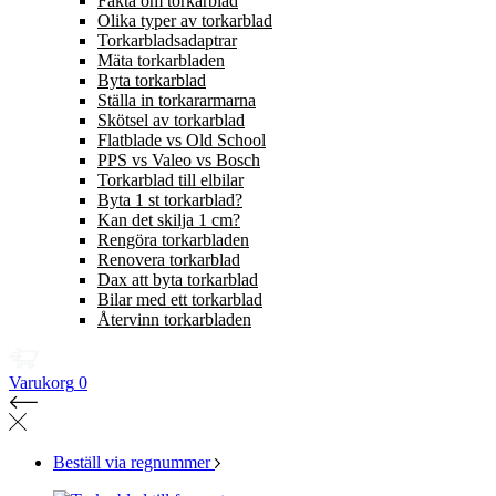
Fakta om torkarblad
Olika typer av torkarblad
Torkarbladsadaptrar
Mäta torkarbladen
Byta torkarblad
Ställa in torkararmarna
Skötsel av torkarblad
Flatblade vs Old School
PPS vs Valeo vs Bosch
Torkarblad till elbilar
Byta 1 st torkarblad?
Kan det skilja 1 cm?
Rengöra torkarbladen
Renovera torkarblad
Dax att byta torkarblad
Bilar med ett torkarblad
Återvinn torkarbladen
Varukorg
0
Beställ via regnummer