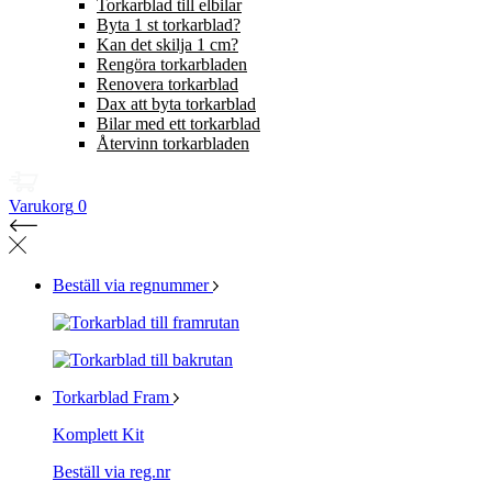
Torkarblad till elbilar
Byta 1 st torkarblad?
Kan det skilja 1 cm?
Rengöra torkarbladen
Renovera torkarblad
Dax att byta torkarblad
Bilar med ett torkarblad
Återvinn torkarbladen
Varukorg
0
Beställ via regnummer
Torkarblad Fram
Komplett Kit
Beställ via reg.nr