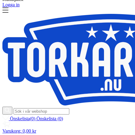
Logga in
Önskelista
(
0
)
Önskelista
(
0
)
Varukorg:
0,00 kr