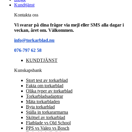
Kundtjänst
Kontakta oss
Vi svarar på dina frågor via mejl eller SMS alla dagar i
veckan, året om. Välkommen.
info@torkarblad.nu
076-797 62 58
KUNDTJÄNST
Kunskapsbank
Stort test av torkarblad
Fakta om torkarblad
Olika typer av torkarblad
Torkarbladsadaptrar
Mäta torkarbladen
Byta torkarblad
Ställa in torkararmarna
Skötsel av torkarblad
Flatblade vs Old School
PPS vs Valeo vs Bosch