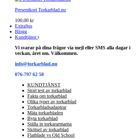
Presentkort Torkarblad.nu
100,00 kr
Extraljus
Blogg
Kundtjänst
Vi svarar på dina frågor via mejl eller SMS alla dagar i
veckan, året om. Välkommen.
info@torkarblad.nu
076-797 62 58
KUNDTJÄNST
Stort test av torkarblad
Fakta om torkarblad
Olika typer av torkarblad
Torkarbladsadaptrar
Mäta torkarbladen
Byta torkarblad
Ställa in torkararmarna
Skötsel av torkarblad
Flatblade vs Old School