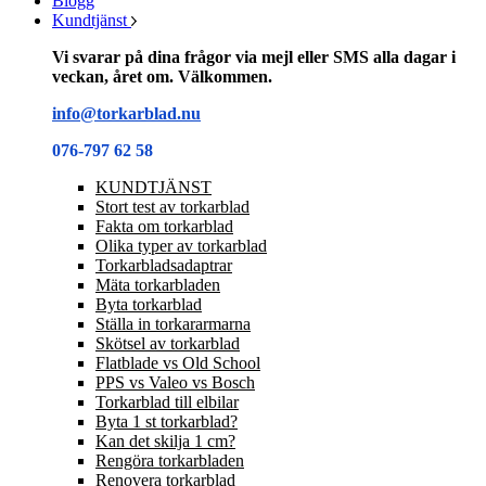
Blogg
Kundtjänst
Vi svarar på dina frågor via mejl eller SMS alla dagar i
veckan, året om. Välkommen.
info@torkarblad.nu
076-797 62 58
KUNDTJÄNST
Stort test av torkarblad
Fakta om torkarblad
Olika typer av torkarblad
Torkarbladsadaptrar
Mäta torkarbladen
Byta torkarblad
Ställa in torkararmarna
Skötsel av torkarblad
Flatblade vs Old School
PPS vs Valeo vs Bosch
Torkarblad till elbilar
Byta 1 st torkarblad?
Kan det skilja 1 cm?
Rengöra torkarbladen
Renovera torkarblad