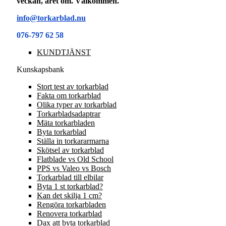
veckan, året om. Välkommen.
info@torkarblad.nu
076-797 62 58
KUNDTJÄNST
Kunskapsbank
Stort test av torkarblad
Fakta om torkarblad
Olika typer av torkarblad
Torkarbladsadaptrar
Mäta torkarbladen
Byta torkarblad
Ställa in torkararmarna
Skötsel av torkarblad
Flatblade vs Old School
PPS vs Valeo vs Bosch
Torkarblad till elbilar
Byta 1 st torkarblad?
Kan det skilja 1 cm?
Rengöra torkarbladen
Renovera torkarblad
Dax att byta torkarblad