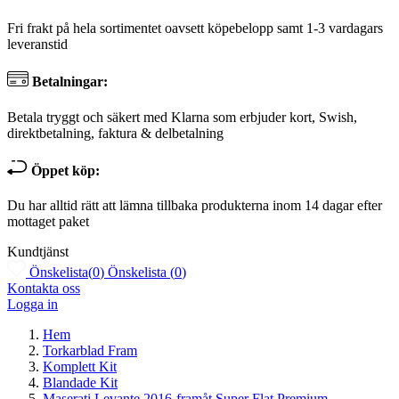
Fri frakt på hela sortimentet oavsett köpebelopp samt 1-3 vardagars
leveranstid
Betalningar:
Betala tryggt och säkert med Klarna som erbjuder kort, Swish,
direktbetalning, faktura & delbetalning
Öppet köp:
Du har alltid rätt att lämna tillbaka produkterna inom 14 dagar efter
mottaget paket
Kundtjänst
Önskelista
(
0
)
Önskelista
(
0
)
Kontakta oss
Logga in
Hem
Torkarblad Fram
Komplett Kit
Blandade Kit
Maserati Levante 2016-framåt Super Flat Premium