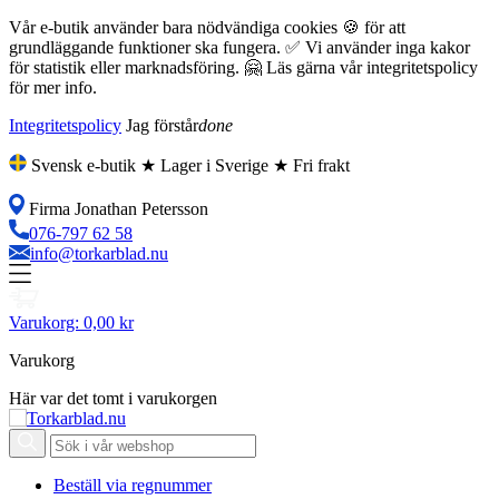
Vår e-butik använder bara nödvändiga cookies 🍪 för att
grundläggande funktioner ska fungera. ✅ Vi använder inga kakor
för statistik eller marknadsföring. 🤗 Läs gärna vår integritetspolicy
för mer info.
Integritetspolicy
Jag förstår
done
Svensk e-butik ★ Lager i Sverige ★ Fri frakt
Firma Jonathan Petersson
076-797 62 58
info@torkarblad.nu
Varukorg:
0,00 kr
Varukorg
Här var det tomt i varukorgen
Beställ via regnummer