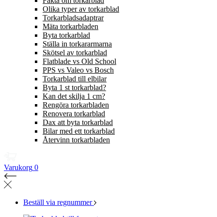
Fakta om torkarblad
Olika typer av torkarblad
Torkarbladsadaptrar
Mäta torkarbladen
Byta torkarblad
Ställa in torkararmarna
Skötsel av torkarblad
Flatblade vs Old School
PPS vs Valeo vs Bosch
Torkarblad till elbilar
Byta 1 st torkarblad?
Kan det skilja 1 cm?
Rengöra torkarbladen
Renovera torkarblad
Dax att byta torkarblad
Bilar med ett torkarblad
Återvinn torkarbladen
Varukorg
0
Beställ via regnummer