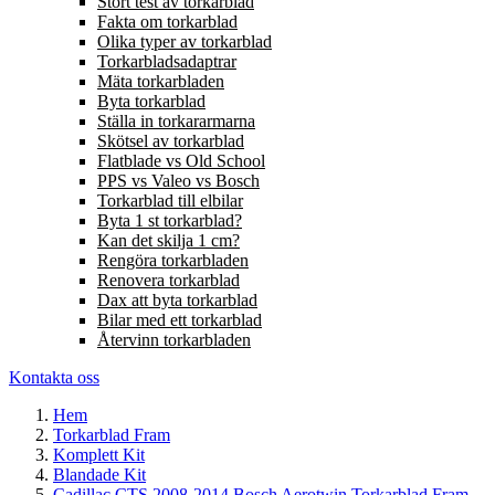
Stort test av torkarblad
Fakta om torkarblad
Olika typer av torkarblad
Torkarbladsadaptrar
Mäta torkarbladen
Byta torkarblad
Ställa in torkararmarna
Skötsel av torkarblad
Flatblade vs Old School
PPS vs Valeo vs Bosch
Torkarblad till elbilar
Byta 1 st torkarblad?
Kan det skilja 1 cm?
Rengöra torkarbladen
Renovera torkarblad
Dax att byta torkarblad
Bilar med ett torkarblad
Återvinn torkarbladen
Kontakta oss
Hem
Torkarblad Fram
Komplett Kit
Blandade Kit
Cadillac CTS 2008-2014 Bosch Aerotwin Torkarblad Fram