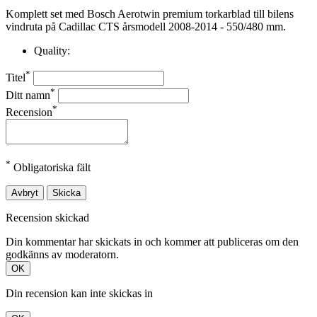
Komplett set med Bosch Aerotwin premium torkarblad till bilens
vindruta på Cadillac CTS årsmodell 2008-2014 - 550/480 mm.
Quality:
*
Titel
*
Ditt namn
*
Recension
*
Obligatoriska fält
Avbryt
Skicka
Recension skickad
Din kommentar har skickats in och kommer att publiceras om den
godkänns av moderatorn.
OK
Din recension kan inte skickas in