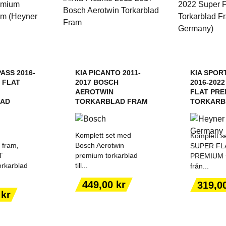
ASS 2016-
KIA PICANTO 2011-
KIA SPOR
 FLAT
2017 BOSCH
2016-202
AEROTWIN
FLAT PRE
LAD
TORKARBLAD FRAM
TORKARBL
Komplett set med
Komplett se
 fram,
Bosch Aerotwin
SUPER FL
T
premium torkarblad
PREMIUM t
rkarblad
till...
från...
ILL I
LÄGG TILL I
LÄGG
Pris
Pris
449,00 kr
319,0
ORGEN
VARUKORGEN
VARU
 kr