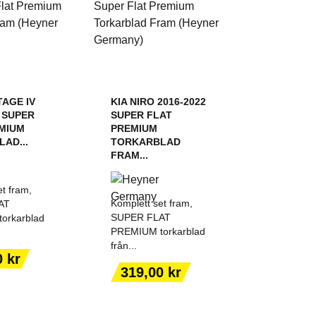
TAGE IV
KIA NIRO 2016-2022
2 SUPER
SUPER FLAT
MIUM
PREMIUM
AD...
TORKARBLAD
FRAM...
t fram,
Komplett set fram,
AT
SUPER FLAT
orkarblad
PREMIUM torkarblad
från...
 TILL I
LÄGG TILL I
0 kr
KORGEN
VARUKORGEN
Pris
319,00 kr