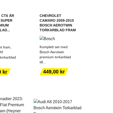
 CT6 ÅR
CHEVROLET
0 SUPER
CAMARO 2009-2015
MIUM
BOSCH AEROTWIN
AD...
TORKARBLAD FRAM
Komplett set med
t fram,
Bosch Aerotwin
AT
premium torkarblad
orkarblad
till...
 TILL I
LÄGG TILL I
KORGEN
VARUKORGEN
Pris
449,00 kr
0 kr