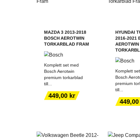
MAZDA 3 2013-2018
HYUNDAI 
BOSCH AEROTWIN
2016-2021
TORKARBLAD FRAM
AEROTWIN
TORKARBL
Komplett set med
Komplett se
Bosch Aerotwin
Bosch Aerot
premium torkarblad
premium tor
till...
till...
LÄGG TILL I
LÄGG T
Pris
449,00 kr
VARUKORGEN
VARUK
Pris
449,00