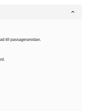
expand_less
lad till passagerarsidan.
rd.