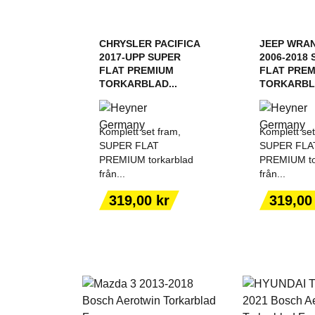
CHRYSLER PACIFICA
JEEP WRAN
2017-UPP SUPER
2006-2018
FLAT PREMIUM
FLAT PRE
TORKARBLAD...
TORKARBLA
Komplett set fram,
Komplett set
SUPER FLAT
SUPER FLA
PREMIUM torkarblad
PREMIUM to
från...
från...
LÄGG TILL I
LÄGG T
VARUKORGEN
VARUK
Pris
Pris
319,00 kr
319,00