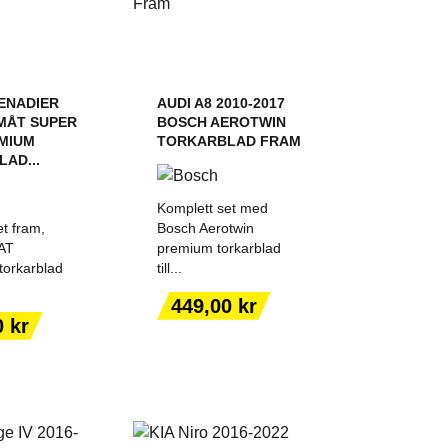
ENADIER
AUDI A8 2010-2017
MÅT SUPER
BOSCH AEROTWIN
MIUM
TORKARBLAD FRAM
AD...
Komplett set med
t fram,
Bosch Aerotwin
AT
premium torkarblad
orkarblad
till...
 TILL I
LÄGG TILL I
Pris
449,00 kr
KORGEN
VARUKORGEN
0 kr