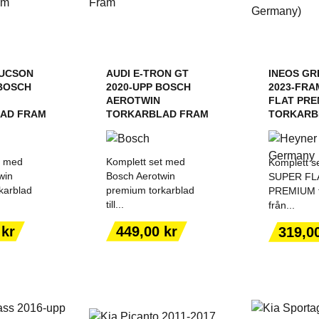
TUCSON
AUDI E-TRON GT
INEOS GR
 BOSCH
2020-UPP BOSCH
2023-FRA
AEROTWIN
FLAT PRE
AD FRAM
TORKARBLAD FRAM
TORKARBL
t med
Komplett set med
Komplett se
win
Bosch Aerotwin
SUPER FL
karblad
premium torkarblad
PREMIUM t
till...
från...
ILL I
LÄGG TILL I
LÄGG
ORGEN
VARUKORGEN
VARU
Pris
Pris
 kr
449,00 kr
319,0