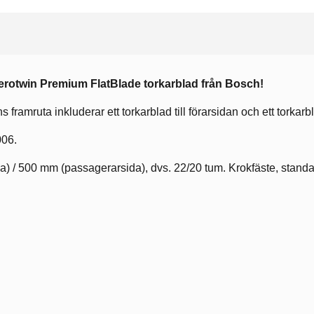
Aerotwin
Premium
FlatBlade torkarblad från Bosch!
s framruta inkluderar ett torkarblad till förarsidan och ett torkarb
006.
a) / 500 mm (passagerarsida), dvs. 22/20 tum. Krokfäste, standa