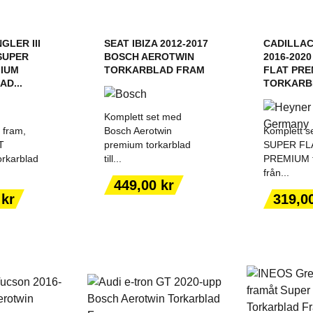
GLER III
SEAT IBIZA 2012-2017
CADILLAC
 SUPER
BOSCH AEROTWIN
2016-202
MIUM
TORKARBLAD FRAM
FLAT PRE
D...
TORKARBL
Komplett set med
 fram,
Bosch Aerotwin
Komplett se
T
premium torkarblad
SUPER FL
rkarblad
till...
PREMIUM t
från...
ILL I
LÄGG TILL I
LÄGG
Pris
449,00 kr
ORGEN
VARUKORGEN
VARU
Pris
 kr
319,0