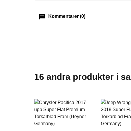
chat
Kommentarer (0)
16 andra produkter i s