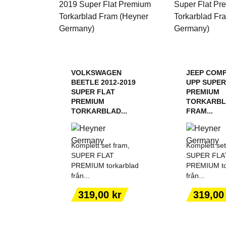
VOLKSWAGEN
JEEP COMP
BEETLE 2012-2019
UPP SUPER
SUPER FLAT
PREMIUM
PREMIUM
TORKARB
TORKARBLAD...
FRAM...
Komplett set fram,
Komplett set
SUPER FLAT
SUPER FLA
PREMIUM torkarblad
PREMIUM to
från...
från...
LÄGG TILL I
LÄGG T
VARUKORGEN
VARUK
Pris
Pris
319,00 kr
319,00