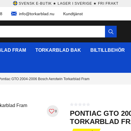
SVENSK E-BUTIK ★ LAGER I SVERIGE ★ FRI FRAKT
58
info@torkarblad.nu
Kundtjänst
LAD FRAM
TORKARBLAD BAK
BILTILLBEHÖR
Pontiac GTO 2004-2006 Bosch Aerotwin Torkarblad Fram
0
PONTIAC GTO 20
TORKARBLAD F